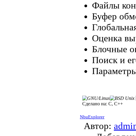
Файлы кон
Буфер обм
Глобальна
Оценка вы
Блочные о
Поиск и е
Параметры
Сделано на:
C, C++
NbuExplorer
Автор:
admi