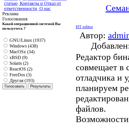
статью
Контакты и Отказ от
Семан
ответственности
О нас
Реклама
Голосования
Какой операционной системой Вы
HT editor
пользуетесь ?
Автор:
admi
GNU/Linux (1937)
Добавле
Windows (438)
MacOSx (34)
Редактор бин
xBSD (9)
Solaris (2)
совмещает в 
ReactOS (2)
FreeDos (3)
отладчика и 
Другая (193)
планируем ре
редактирован
файлов.
Возможности