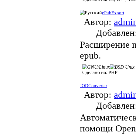
ePubExport
Автор:
admi
Добавле
Расширение m
epub.
Сделано на:
PHP
JODConverter
Автор:
admi
Добавле
Автоматическ
помощи OpenO