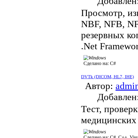
Добавле
Просмотр, из
NBF, NFB, NF
резервных ко
.Net Framewor
Сделано на:
C#
DVTk (DICOM, HL7, IHE)
Автор:
admi
Добавле
Тест, проверк
медицинских 
Сделано на:
C#, C++, Visu