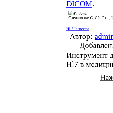
DICOM
.
Сделано на:
C, C#, C++, J
HL7 Inspector
Автор:
admi
Добавле
Инструмент д
Hl7 в медици
Наж