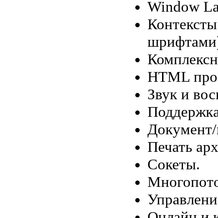
Window Lay
Контексты
шрифтами
Комплексн
HTML прос
Звук и вос
Поддержка
Документ/
Печать ар
Сокеты.
Многопото
Управлени
Онлайн и 