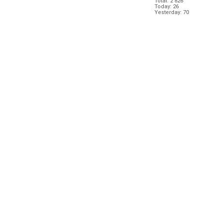
Total: 2 826
Today: 26
Yesterday: 70