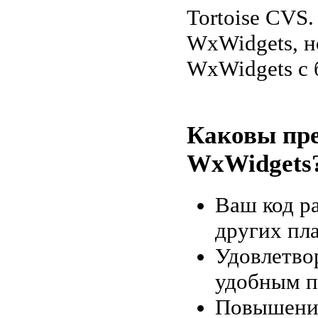
Tortoise CVS
WxWidgets, н
WxWidgets с 
Каковы пр
WxWidgets
Ваш код р
других пл
Удовлетво
удобным п
Повышение