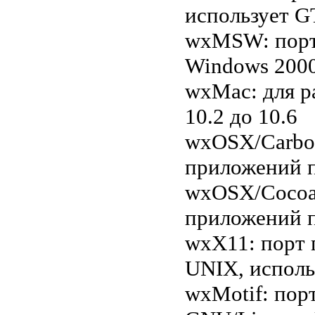
использует G
wxMSW: порт 
Windows 2000
wxMac: для р
10.2 до 10.6
wxOSX/Carbon
приложений п
wxOSX/Cocoa:
приложений п
wxX11: порт 
UNIX, исполь
wxMotif: пор