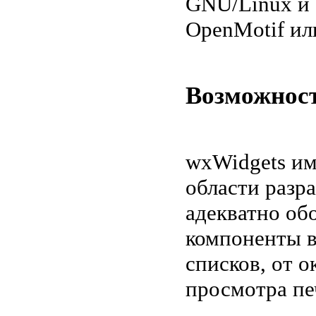
GNU/Linux и 
OpenMotif или
Возможност
wxWidgets им
области разр
адекватно об
компоненты 
списков, от 
просмотра пе