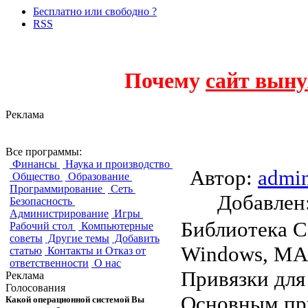
Бесплатно или свободно ?
RSS
Почему
сайт выну
Реклама
wxWidgets
Все программы:
Финансы
Наука и производство
Автор:
admi
Общество
Образование
Программирование
Сеть
Добавле
Безопасность
Администрирование
Игры
Библиотека C
Рабочий стол
Компьютерные
советы
Другие темы
Добавить
Windows, MAC
статью
Контакты и Отказ от
ответственности
О нас
Привязки для 
Реклама
Голосования
Основным пр
Какой операционной системой Вы