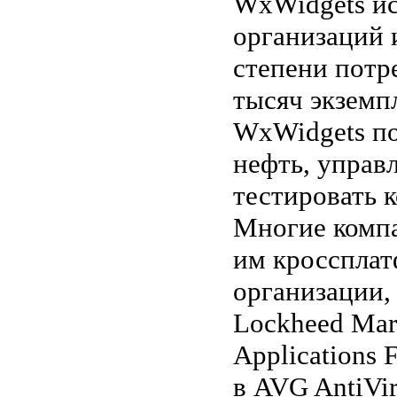
WxWidgets ис
организаций 
степени потр
тысяч экземп
WxWidgets по
нефть, управ
тестировать 
Многие компа
им кроссплат
организации
Lockheed Mart
Applications
в AVG AntiVir