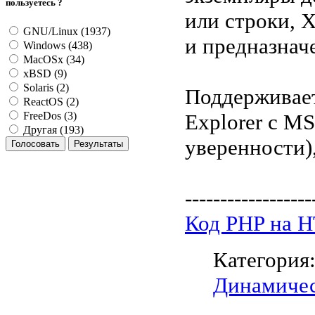
пользуетесь ?
или строки, X
GNU/Linux (1937)
и предназнач
Windows (438)
MacOSx (34)
xBSD (9)
Solaris (2)
Поддерживает 
ReactOS (2)
Explorer с M
FreeDos (3)
Другая (193)
уверенности),
------------------
Код PHP на 
Категория
Динамичес