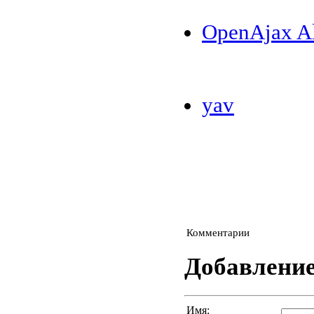
OpenAjax Al
yav
Комментарии
Добавлени
Имя: