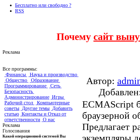
Бесплатно или свободно ?
RSS
Почему
сайт выну
Реклама
Sarissa
Все программы:
Финансы
Наука и производство
Автор:
admi
Общество
Образование
Программирование
Сеть
Добавле
Безопасность
Администрирование
Игры
ECMAScript б
Рабочий стол
Компьютерные
советы
Другие темы
Добавить
браузерной о
статью
Контакты и Отказ от
ответственности
О нас
Предлагает р
Реклама
Голосования
экземпляры д
Какой операционной системой Вы