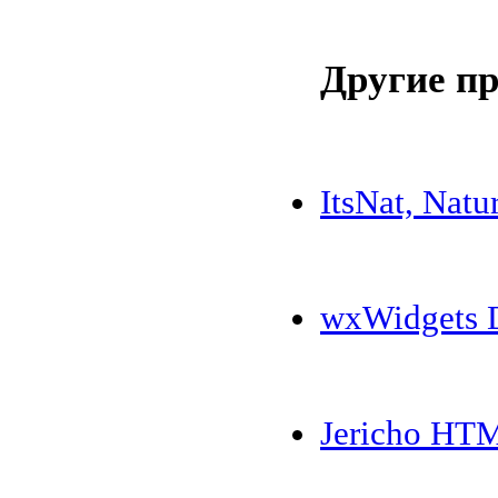
Другие п
ItsNat, Nat
wxWidgets D
Jericho HTM