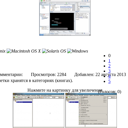
0
1
2
3
мментарии:
Просмотров: 2284
Добавлен: 22 августа 
4
метки хранятся в категориях (книгах).
5
Нажмите на картинку для увеличения
(Голосов: 0)