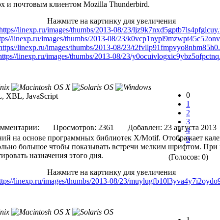
fox и почтовым клиентом Mozilla Thunderbird.
Нажмите на картинку для увеличения
0
 XBL, JavaScript
1
2
3
мментарии:
Просмотров: 2361
Добавлен: 23 августа 
4
й на основе программных библиотек X/Motif. Отображает кале
5
ольно большое чтобы показывать встречи мелким шрифтом. При
ировать назначения этого дня.
(Голосов: 0)
Нажмите на картинку для увеличения
1