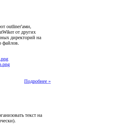
2013
т outliner'ами,
tWiker от других
ычных директорий на
о файлов.
Подробнее »
2013
ганизовать текст на
чески).