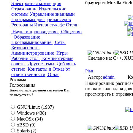
браузером Mozilla Fire
Электронная коммерция
Страхование
Издательские
системы
Управление знаниями
Программы для фрилансеров
Рестораны
Интернет-кафе
Отели
Наука и производство
Общество
Образование
Программирование
Сеть
Безопасность
Администрирование
Игры
Сделано на:
C++, XUL,
Рабочий стол
Компьютерные
советы
Другие темы
Добавить
статью
Контакты и Отказ от
Plan
ответственности
О нас
Автор:
admin
Ко
Реклама
Планировщик расписани
Голосования
но окно календаря дов
Какой операционной системой Вы
просмотреть и отредакт
пользуетесь ?
GNU/Linux (1937)
Windows (438)
MacOSx (34)
xBSD (9)
Solaris (2)