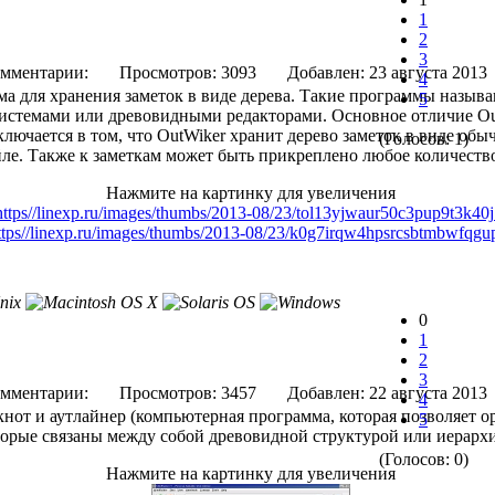
1
2
3
мментарии:
Просмотров: 3093
Добавлен: 23 августа 
4
ма для хранения заметок в виде дерева. Такие программы называю
5
истемами или древовидными редакторами. Основное отличие Ou
лючается в том, что OutWiker хранит дерево заметок в виде об
(Голосов: 1)
айле. Также к заметкам может быть прикреплено любое количеств
Нажмите на картинку для увеличения
0
1
2
3
мментарии:
Просмотров: 3457
Добавлен: 22 августа 
4
нот и аутлайнер (компьютерная программа, которая позволяет ор
5
торые связаны между собой древовидной структурой или иерархи
(Голосов: 0)
Нажмите на картинку для увеличения