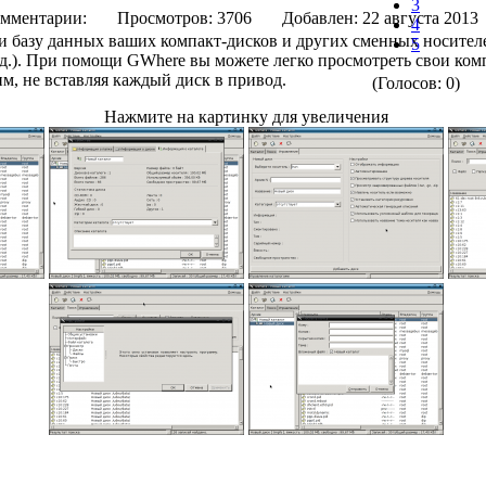
3
мментарии:
Просмотров: 3706
Добавлен: 22 августа 
4
и базу данных ваших компакт-дисков и других сменных носителе
5
т.д.). При помощи GWhere вы можете легко просмотреть свои ком
м, не вставляя каждый диск в привод.
(Голосов: 0)
Нажмите на картинку для увеличения