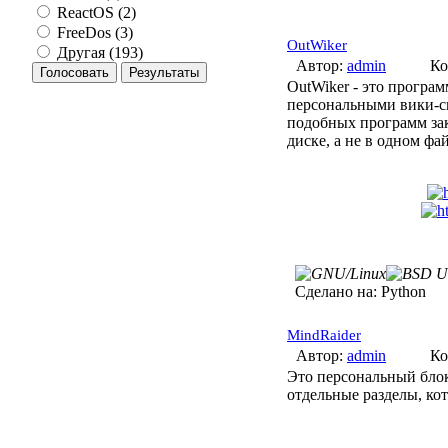
ReactOS (2)
FreeDos (3)
OutWiker
Другая (193)
Автор:
admin
Ко
OutWiker - это програм
персональными вики-с
подобных программ зак
диске, а не в одном ф
Сделано на:
Python
MindRaider
Автор:
admin
Ко
Это персональный блок
отдельные разделы, ко