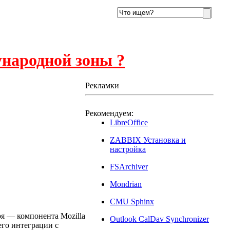
ународной зоны ?
Рекламки
Рекомендуем:
LibreOffice
ZABBIX Установка и
настройка
FSArchiver
Mondrian
CMU Sphinx
2013
ря — компонента Mozilla
Outlook CalDav Synchronizer
его интеграции с