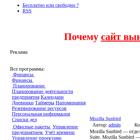
Бесплатно или свободно ?
RSS
Почему
сайт вы
Реклама
Планирование
Все программы:
Финансы
Финансы
Планирование
Планирование деятельности
предприятия
Календари
Дневники
Таймеры
Напоминания
Резервирование ресурсов
Персональная информация
Mozilla Sunbird
Списки дел
Автор:
admin
Ко
Офисные пакеты
Управление
Mozilla Sunbird — отд
предприятием
Учёт времени
Suite. Mozilla Sunbird
Управление проектами