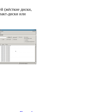
2013
й (жёсткие диски,
пакт-диски или