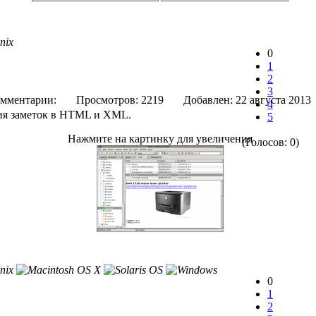
0
1
2
3
мментарии:
Просмотров: 2219
Добавлен: 22 августа 
4
ия заметок в HTML и XML.
5
Нажмите на картинку для увеличения
(Голосов: 0)
0
1
2