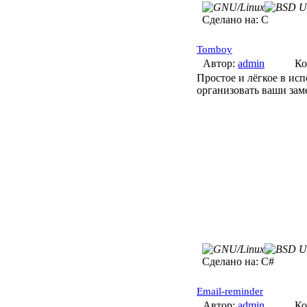
Сделано на:
C
Tomboy
Автор:
admin
Ко
Простое и лёгкое в ис
организовать ваши заме
Сделано на:
C#
Email-reminder
Автор:
admin
Ко