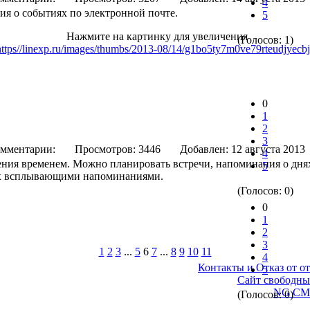
4
я о событиях по электронной почте.
5
Нажмите на картинку для увеличения
(Голосов: 1)
0
1
2
3
мментарии:
Просмотров: 3446
Добавлен: 12 августа 
4
ения временем. Можно планировать встречи, напоминания о дня
5
ях всплывающими напоминаниями.
(Голосов: 0)
0
1
2
3
1
2
3
...
5
6
7
...
8
9
10
11
4
Контакты и Отказ от от
5
©
Сайт свободны
Сделано на
NG CM
(Голосов: 0)