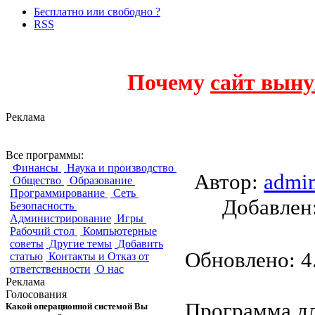
Бесплатно или свободно ?
RSS
Почему
сайт выну
Реклама
Day Planner
Все программы:
Финансы
Наука и производство
Автор:
admi
Общество
Образование
Программирование
Сеть
Добавле
Безопасность
Администрирование
Игры
Рабочий стол
Компьютерные
советы
Другие темы
Добавить
Обновлено: 4.
статью
Контакты и Отказ от
ответственности
О нас
Реклама
Голосования
Программа д
Какой операционной системой Вы