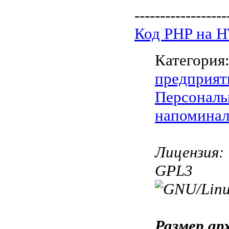
------------------
Код PHP на 
Категория
предприят
Персональ
напомина
Лицензия:
GPL3
Размер ар