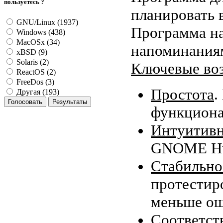
пользуетесь ?
планировать 
GNU/Linux (1937)
Программа н
Windows (438)
MacOSx (34)
напоминания
xBSD (9)
Solaris (2)
Ключевые во
ReactOS (2)
FreeDos (3)
Простота
.
Другая (193)
функциона
Интуитивн
GNOME Hum
Стабильно
протестир
меньше ош
Соответст