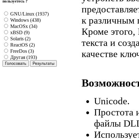
пользуетесь ?
предоставляе
GNU/Linux (1937)
к различным 
Windows (438)
MacOSx (34)
Кроме этого,
xBSD (9)
Solaris (2)
текста и соз
ReactOS (2)
качестве клю
FreeDos (3)
Другая (193)
Возможнос
Unicode.
Простота 
файлы DLL,
Используе