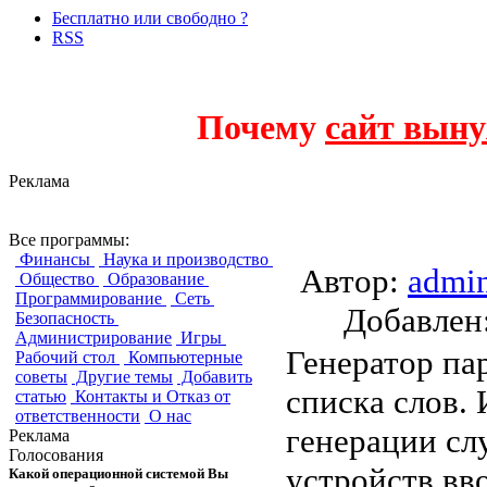
Бесплатно или свободно ?
RSS
Почему
сайт выну
Реклама
PWGen
Все программы:
Финансы
Наука и производство
Автор:
admi
Общество
Образование
Программирование
Сеть
Добавле
Безопасность
Администрирование
Игры
Генератор па
Рабочий стол
Компьютерные
советы
Другие темы
Добавить
списка слов.
статью
Контакты и Отказ от
ответственности
О нас
генерации сл
Реклама
Голосования
устройств вв
Какой операционной системой Вы