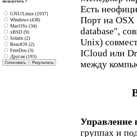
пользуетесь ?
Есть неофици
GNU/Linux (1937)
Порт на OSX и
Windows (438)
MacOSx (34)
database", с
xBSD (9)
Solaris (2)
Unix) совмес
ReactOS (2)
ICloud или D
FreeDos (3)
Другая (193)
между компью
Управление 
группах и по