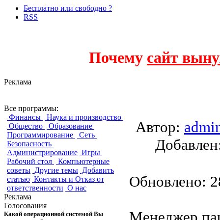
Бесплатно или свободно ?
RSS
Почему
сайт выну
Реклама
Password Safe
Все программы:
Финансы
Наука и производство
Автор:
admi
Общество
Образование
Программирование
Сеть
Добавле
Безопасность
Администрирование
Игры
Рабочий стол
Компьютерные
советы
Другие темы
Добавить
Обновлено: 28
статью
Контакты и Отказ от
ответственности
О нас
Реклама
Голосования
Менеджер пар
Какой операционной системой Вы