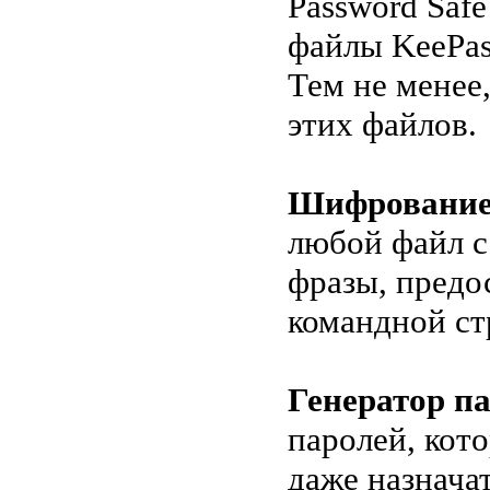
Password Saf
файлы KeePas
Тем не менее,
этих файлов.
Шифрование
любой файл с
фразы, предо
командной ст
Генератор па
паролей, кот
даже назнача