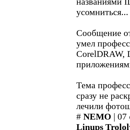
названиями I
усомниться...
Сообщение о
умел професс
CorelDRAW, 
приложениям
Тема професс
сразу не рас
лечили фотошо
#
NEMO
| 07
Linups Trolol