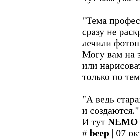
"Тема профес
сразу не рас
лечили фотошо
Могу вам на 
или нарисоват
только по тем
"А ведь стар
и создаются."
И тут
NEMO
#
beep
| 07 ок