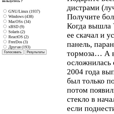
пользуетесь ?
дистрами (лу
GNU/Linux (1937)
Получите бол
Windows (438)
MacOSx (34)
Когда вышла V
xBSD (9)
Solaris (2)
ее скачал и 
ReactOS (2)
панель, пара
FreeDos (3)
Другая (193)
тормоза… А в
осложнилась 
2004 года вып
был только по
потом появил
стекло в нача
если поднест