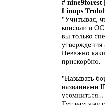
#
nine9forest
Linups Trolol
"Учитывая, ч
консоли в ОС
вы только спе
утверждения 
Неважно каки
прискорбно.
"Называть бо
названиями I
усомниться...
Тут вам уже 