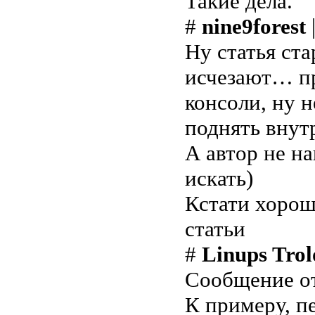
Такие дела.
#
nine9forest
Ну статья ста
исчезают… пр
консоли, ну 
поднять внутр
А автор не на
искать)
Кстати хорош
статьи
#
Linups Trol
Сообщение о
К примеру, пе