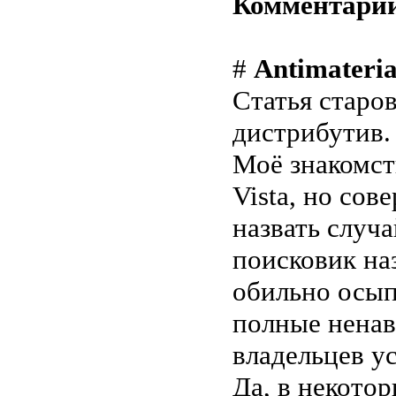
Комментари
#
Antimateria
Статья старов
дистрибутив.
Моё знакомств
Vista, но со
назвать случа
поисковик на
обильно осып
полные ненав
владельцев у
Да, в некотор