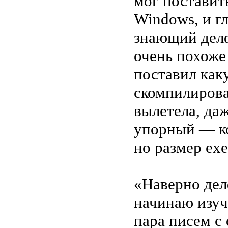
мог поставит
Windows, и гл
знающий делф
очень похоже 
поставил как
скомпилирова
вылетела, даж
упорный — ко
но размер ex
«Наверно делф
начинаю изуч
пара писем с