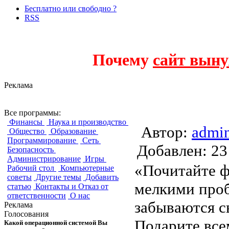
Бесплатно или свободно ?
RSS
Почему
сайт выну
Реклама
Мой первый опыт 
Все программы:
Финансы
Наука и производство
Автор:
admi
Общество
Образование
Программирование
Сеть
Добавлен:
Безопасность
Администрирование
Игры
«Почитайте ф
Рабочий стол
Компьютерные
советы
Другие темы
Добавить
мелкими проб
статью
Контакты и Отказ от
ответственности
О нас
забываются с
Реклама
Голосования
Подарите все
Какой операционной системой Вы