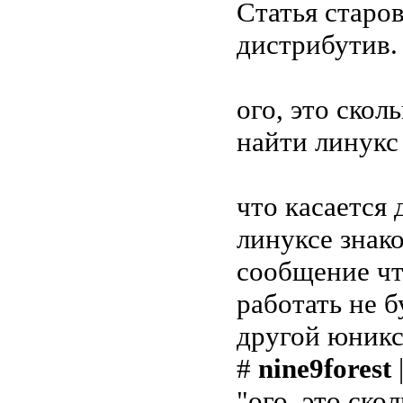
Статья старов
дистрибутив.
ого, это скол
найти линукс
что касается 
линуксе знак
сообщение что
работать не б
другой юникс
#
nine9forest
"ого, это ско