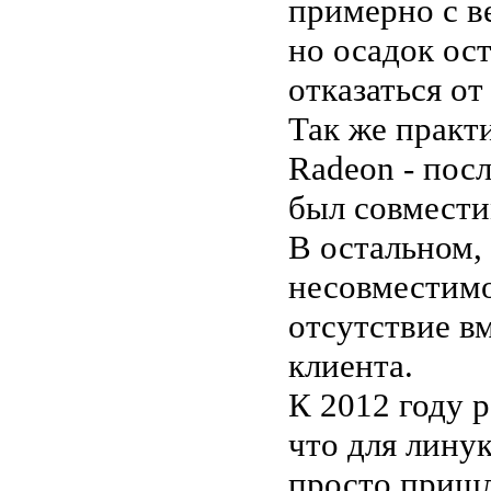
примерно с ве
но осадок ос
отказаться от
Так же практ
Radeon - пос
был совмести
В остальном,
несовместимо
отсутствие в
клиента.
К 2012 году р
что для линук
просто пришл