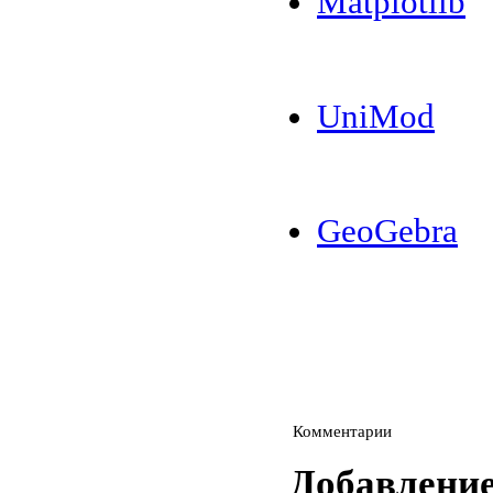
Matplotlib
UniMod
GeoGebra
Комментарии
Добавлени