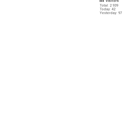
Visitors
Total: 2 939
Today: 42
Yesterday: 97