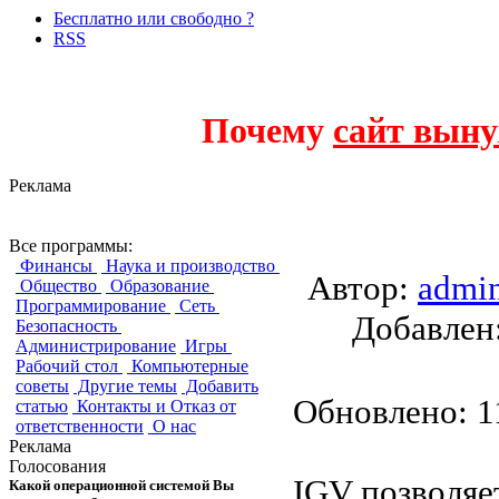
Бесплатно или свободно ?
RSS
Почему
сайт выну
Реклама
Intelligent Graph V
Все программы:
Финансы
Наука и производство
Автор:
admi
Общество
Образование
Программирование
Сеть
Добавле
Безопасность
Администрирование
Игры
Рабочий стол
Компьютерные
советы
Другие темы
Добавить
Обновлено: 11
статью
Контакты и Отказ от
ответственности
О нас
Реклама
Голосования
IGV позволяет
Какой операционной системой Вы