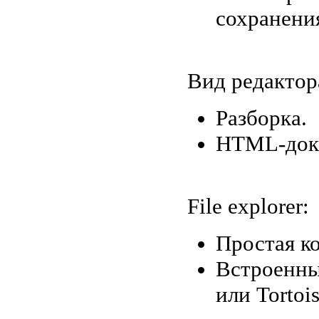
сохранени
Вид редактор
Разборка.
HTML-доку
File explorer:
Простая к
Встроенны
или Tortoi