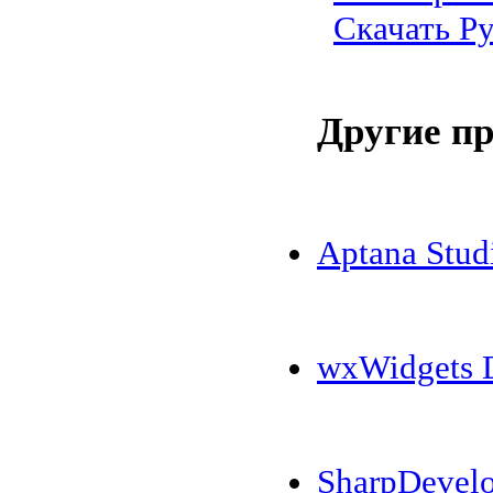
Скачать Py
Другие п
Aptana Stud
wxWidgets D
SharpDevel