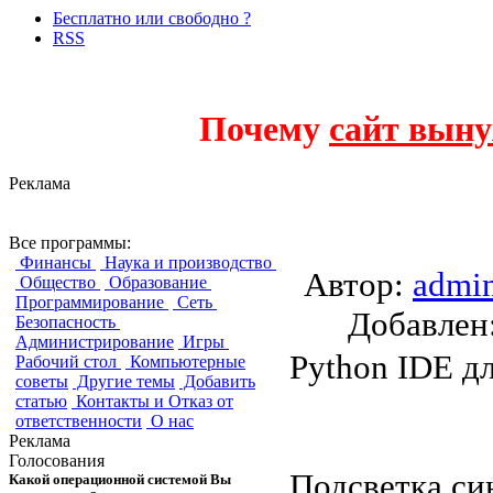
Бесплатно или свободно ?
RSS
Почему
сайт выну
Реклама
PyScripter
Все программы:
Финансы
Наука и производство
Автор:
admi
Общество
Образование
Программирование
Сеть
Добавле
Безопасность
Администрирование
Игры
Python IDE д
Рабочий стол
Компьютерные
советы
Другие темы
Добавить
статью
Контакты и Отказ от
ответственности
О нас
Реклама
Голосования
Подсветка си
Какой операционной системой Вы