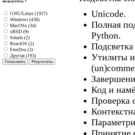
пользуетесь ?
Unicode.
GNU/Linux (1937)
Windows (438)
Полная по
MacOSx (34)
xBSD (9)
Python.
Solaris (2)
Подсветка
ReactOS (2)
FreeDos (3)
Утилиты ис
Другая (193)
(un)commen
Завершени
Код и намё
Проверка с
Контекстн
Параметри
Принятие 