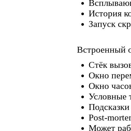
Всплывающ
История к
Запуск скр
Встроенный о
Стёк вызо
Окно пере
Окно часо
Условные 
Подсказки
Post-morte
Может раб