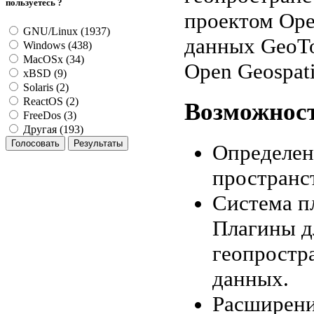
пользуетесь ?
проектом Open
GNU/Linux (1937)
данных GeoTo
Windows (438)
MacOSx (34)
Open Geospati
xBSD (9)
Solaris (2)
ReactOS (2)
Возможност
FreeDos (3)
Другая (193)
Определен
пространс
Система п
Плагины д
геопростр
данных.
Расширени