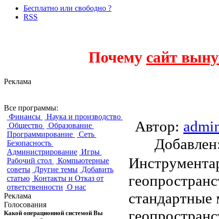
Бесплатно или свободно ?
RSS
Почему
сайт выну
Реклама
GeoTools, Java GIS
Все программы:
Финансы
Наука и производство
Автор:
admi
Общество
Образование
Программирование
Сеть
Добавле
Безопасность
Администрирование
Игры
Инструментар
Рабочий стол
Компьютерные
советы
Другие темы
Добавить
геопростран
статью
Контакты и Отказ от
ответственности
О нас
стандартные
Реклама
Голосования
геопространс
Какой операционной системой Вы