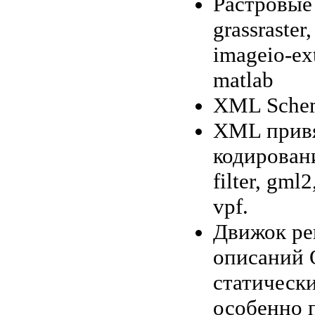
Растровые п
grassraster
imageio-ex
matlab
XML Schem
XML привя
кодирован
filter, gml
vpf.
Движок ре
описаний O
статическ
особенно п