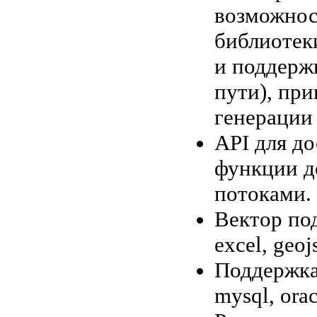
возможнос
библиотек
и поддерж
пути), при
генерации 
API для д
функции д
потоками.
Вектор под
excel, geoj
Поддержка
mysql, oracl