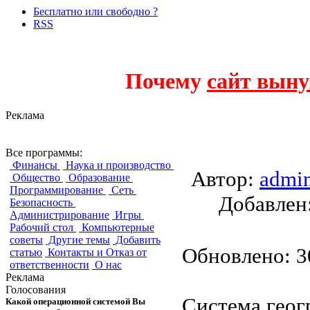
Бесплатно или свободно ?
RSS
Почему
сайт выну
Реклама
SAGA GIS
Все программы:
Финансы
Наука и производство
Автор:
admi
Общество
Образование
Программирование
Сеть
Добавле
Безопасность
Администрирование
Игры
Рабочий стол
Компьютерные
советы
Другие темы
Добавить
Обновлено: 30
статью
Контакты и Отказ от
ответственности
О нас
Реклама
Голосования
Система геог
Какой операционной системой Вы