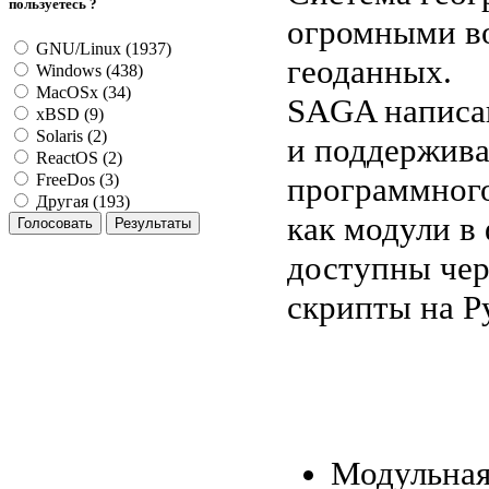
пользуетесь ?
огромными во
GNU/Linux (1937)
геоданных.
Windows (438)
MacOSx (34)
SAGA написан
xBSD (9)
Solaris (2)
и поддержив
ReactOS (2)
программного
FreeDos (3)
Другая (193)
как модули в
доступны чер
скрипты на Py
Модульная