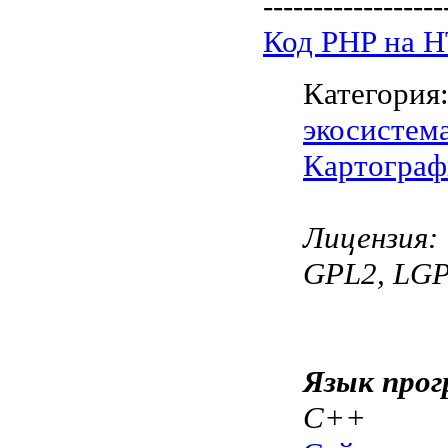
------------------
Код PHP на 
Категория
экосистем
Картограф
Лицензия:
GPL2, LG
Язык прог
C++