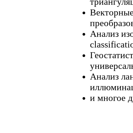
триангуля
Векторные
преобразо
Анализ из
classificat
Геостатис
универсаль
Анализ ла
иллюминаци
и многое др