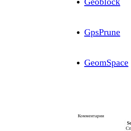
Geoblock
GpsPrune
GeomSpace
Комментарии
S
Сп