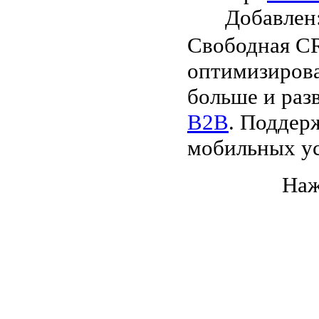
Добавле
Свободная CR
оптимизирова
больше и раз
B2B
. Поддер
мобильных ус
Наж