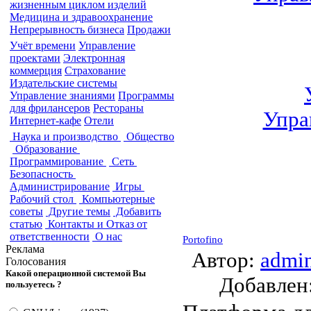
жизненным циклом изделий
Медицина и здравоохранение
Непрерывность бизнеса
Продажи
Учёт времени
Управление
проектами
Электронная
коммерция
Страхование
Издательские системы
Управление знаниями
Программы
для фрилансеров
Рестораны
Упра
Интернет-кафе
Отели
Наука и производство
Общество
Образование
Программирование
Сеть
Безопасность
Администрирование
Игры
Рабочий стол
Компьютерные
советы
Другие темы
Добавить
статью
Контакты и Отказ от
ответственности
О нас
Portofino
Реклама
Автор:
admi
Голосования
Какой операционной системой Вы
Добавле
пользуетесь ?