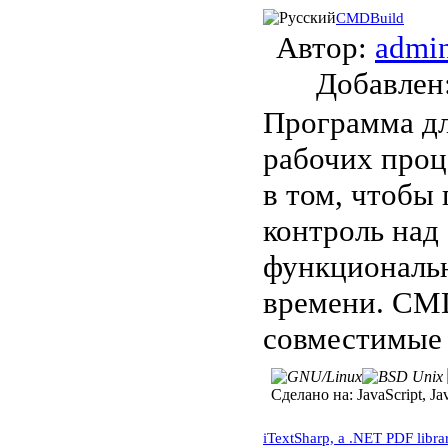
CMDBuild
Автор:
admi
Добавле
Программа дл
рабочих проц
в том, чтобы
контроль над 
функциональн
времени. CMD
совместимые 
Сделано на:
JavaScript, Ja
iTextSharp, a .NET PDF libra