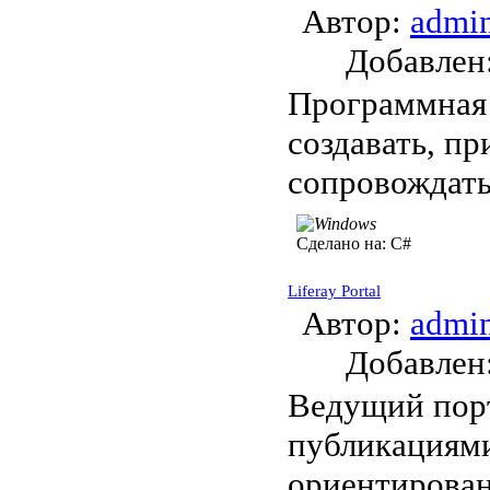
Автор:
admi
Добавле
Программная 
создавать, п
сопровождать
Сделано на:
C#
Liferay Portal
Автор:
admi
Добавле
Ведущий пор
публикациями
ориентирован