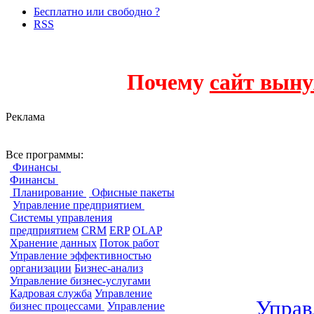
Бесплатно или свободно ?
RSS
Почему
сайт выну
Реклама
Системы управл
Все программы:
Финансы
Финансы
Планирование
Офисные пакеты
Управление предприятием
Системы управления
предприятием
CRM
ERP
OLAP
Хранение данных
Поток работ
Управление эффективностью
организации
Бизнес-анализ
Управление бизнес-услугами
Кадровая служба
Управление
Управ
бизнес процессами
Управление