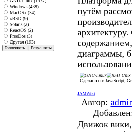
Платформа дл
GNU/Linux (1937)
Windows (438)
путём рассмо
MacOSx (34)
xBSD (9)
производител
Solaris (2)
архитектуру.
ReactOS (2)
FreeDos (3)
содержанием,
Другая (193)
диаграммы, б
использовани
Сделано на:
JavaScript, Gr
JAMWiki
Автор:
admi
Добавле
Движок вики,