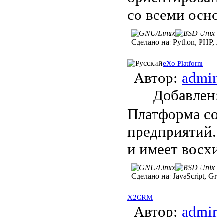
со всеми ос
Сделано на:
Python, PHP, J
eXo Platform
Автор:
admi
Добавле
Платформа со
предприятий.
и имеет восх
Сделано на:
JavaScript, Gr
X2CRM
Автор:
admi