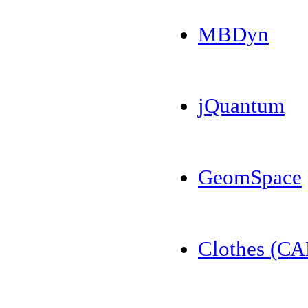
MBDyn
jQuantum
GeomSpace
Clothes (С