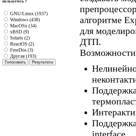
пользуетесь ?
препроцессор
GNU/Linux (1937)
алгоритме Exp
Windows (438)
MacOSx (34)
для моделиро
xBSD (9)
Solaris (2)
ДТП.
ReactOS (2)
Возможности
FreeDos (3)
Другая (193)
Нелинейно
неконтакт
Поддержка
термоплас
Интеракти
Поддержка
interface.