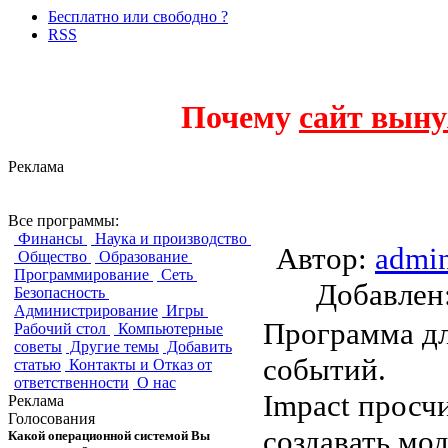
Бесплатно или свободно ?
RSS
Почему
сайт выну
Реклама
Impact Finite Ele
Все программы:
Финансы
Наука и производство
Автор:
admi
Общество
Образование
Программирование
Сеть
Добавле
Безопасность
Администрирование
Игры
Программа дл
Рабочий стол
Компьютерные
советы
Другие темы
Добавить
событий.
статью
Контакты и Отказ от
ответственности
О нас
Impact просч
Реклама
Голосования
создавать мод
Какой операционной системой Вы