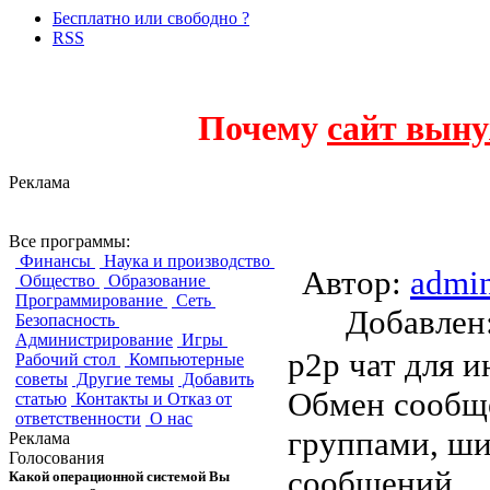
Бесплатно или свободно ?
RSS
Почему
сайт выну
Реклама
LAN Messenger
Все программы:
Финансы
Наука и производство
Автор:
admi
Общество
Образование
Программирование
Сеть
Добавле
Безопасность
Администрирование
Игры
p2p чат для и
Рабочий стол
Компьютерные
советы
Другие темы
Добавить
Обмен сообщ
статью
Контакты и Отказ от
ответственности
О нас
группами, ши
Реклама
Голосования
сообщений.
Какой операционной системой Вы