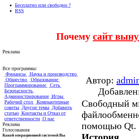
Бесплатно или свободно ?
RSS
Почему
сайт выну
Реклама
EiskaltDC - Клиен
Все программы:
Финансы
Наука и производство
Автор:
admi
Общество
Образование
Программирование
Сеть
Добавле
Безопасность
Администрирование
Игры
Свободный м
Рабочий стол
Компьютерные
советы
Другие темы
Добавить
файлообменно
статью
Контакты и Отказ от
ответственности
О нас
помощью Qt.
Реклама
Голосования
История
Какой операционной системой Вы