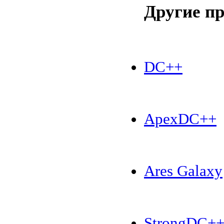
Другие п
DC++
ApexDC++
Ares Galaxy
StrongDC+