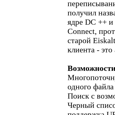
переписывани
получил назва
ядре DC ++ и
Connect, прот
старой Eiskal
клиента - это
Возможност
Многопоточну
одного файла
Поиск с возм
Черный списо
поддержка U