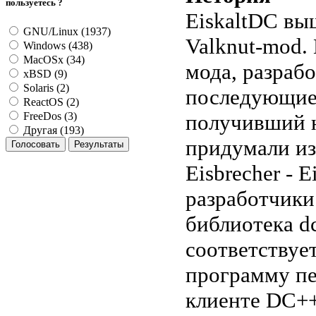
пользуетесь ?
EiskaltDC выш
GNU/Linux (1937)
Valknut-mod.
Windows (438)
MacOSx (34)
мода, разрабо
xBSD (9)
Solaris (2)
последующие 
ReactOS (2)
получивший н
FreeDos (3)
Другая (193)
придумали из
Eisbrecher - E
разработчики
библиотека dc
соответствуе
программу пе
клиенте DC++