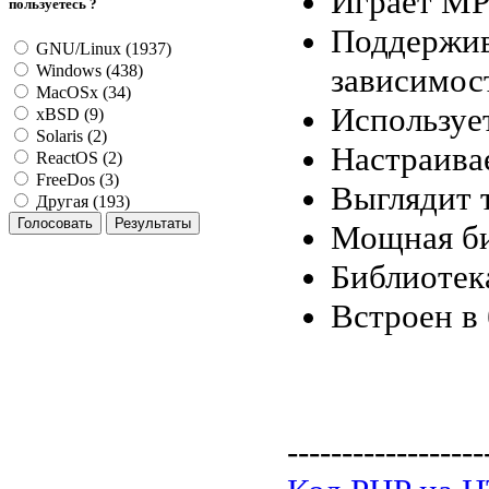
Играет MP
пользуетесь ?
Поддержив
GNU/Linux (1937)
зависимос
Windows (438)
MacOSx (34)
Используе
xBSD (9)
Solaris (2)
Настраива
ReactOS (2)
FreeDos (3)
Выглядит т
Другая (193)
Мощная би
Библиотек
Встроен в 
------------------