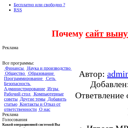
Бесплатно или свободно ?
RSS
Почему
сайт выну
Реклама
Nightingale
Все программы:
Финансы
Наука и производство
Автор:
admi
Общество
Образование
Программирование
Сеть
Добавле
Безопасность
Администрирование
Игры
Ответвление
Рабочий стол
Компьютерные
советы
Другие темы
Добавить
статью
Контакты и Отказ от
ответственности
О нас
Реклама
Голосования
Какой операционной системой Вы