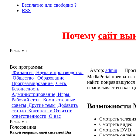
Бесплатно или свободно ?
RSS
Почему
сайт вы
Реклама
MediaPortal
Все программы:
Автор:
admin
Прос
Финансы
Наука и производство
MediaPortal превратит
Общество
Образование
найти понравившуюся м
Программирование
Сеть
и записывает его как ц
Безопасность
Администрирование
Игры
Рабочий стол
Компьютерные
Возможности M
советы
Другие темы
Добавить
статью
Контакты и Отказ от
ответственности
О нас
Смотреть телевиз
Реклама
Смотреть видео.
Голосования
Смотреть DVD.
Какой операционной системой Вы
Смотреть онлайн