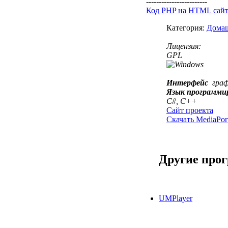
------------------------
Код PHP на HTML сай
Категория:
Домаш
Лицензия:
GPL
Интерфейс
гра
Язык программи
C#, C++
Сайт проекта
Скачать MediaPort
Другие про
UMPlayer