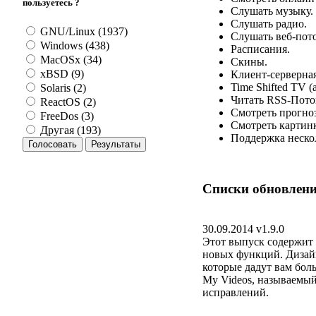
пользуетесь ?
Слушать музыку.
Слушать радио.
GNU/Linux (1937)
Слушать веб-пот
Windows (438)
Расписания.
MacOSx (34)
Скины.
xBSD (9)
Клиент-серверная
Time Shifted TV (
Solaris (2)
Читать RSS-Пото
ReactOS (2)
Смотреть прогно
FreeDos (3)
Смотреть картин
Другая (193)
Поддержка неско
Списки обновлени
30.09.2014 v1.9.0
Этот выпуск содержит 
новых функций. Дизай
которые дадут вам бол
My Videos, называемый
исправлений.