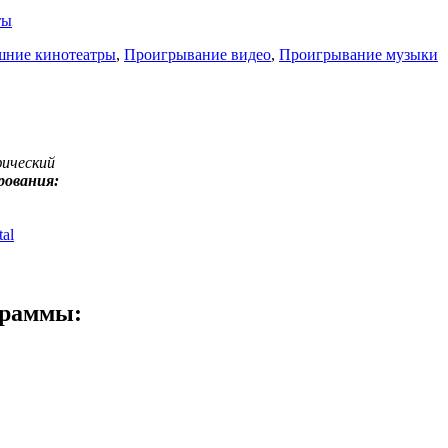
ты
ние кинотеатры
,
Проигрывание видео
,
Проигрывание музыки
фический
рования:
al
граммы: