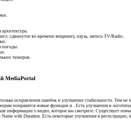
оки.
 архитектура.
англ. сдвинутое во времени вещание), пауза, запись TV/Radio.
ки.
з погоды.
ки.
льких тюнеров.
й MediaPortal
только исправления ошибок и улучшение стабильности. Тем не ме
нерам понравятся новые функции
и
. Есть улучшения в логотип
ьше информации о видео, которое вы смотрите. Существует новы
 Name with Duration. Есть некоторые улучшения в регистрации, 