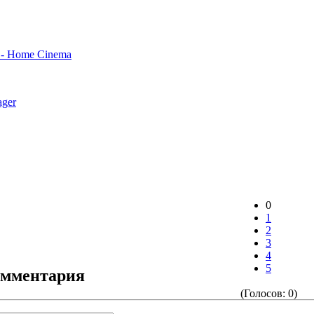
c - Home Cinema
ger
0
1
2
3
4
5
омментария
(Голосов: 0)