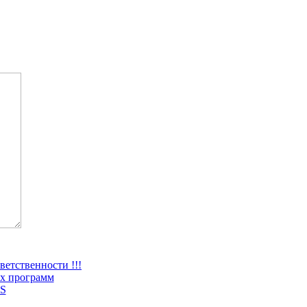
ветственности !!!
х программ
S
2012 –
2026