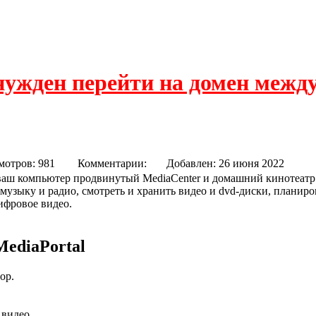
нужден перейти на домен межд
мотров: 981
Комментарии:
Добавлен: 26 июня 2022
 ваш компьютер продвинутый MediaCenter и домашний кинотеатр
узыку и радио, смотреть и хранить видео и dvd-диски, планиров
ифровое видео.
ediaPortal
ор.
 видео.