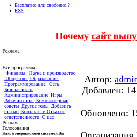
Бесплатно или свободно ?
RSS
Почему
сайт выну
Реклама
Проект LibreOffi
Все программы:
Финансы
Наука и производство
Автор:
admi
Общество
Образование
Программирование
Сеть
Добавлен:
Безопасность
Администрирование
Игры
Рабочий стол
Компьютерные
советы
Другие темы
Добавить
Обновлено: 15
статью
Контакты и Отказ от
ответственности
О нас
Реклама
Голосования
Организация 
Какой операционной системой Вы