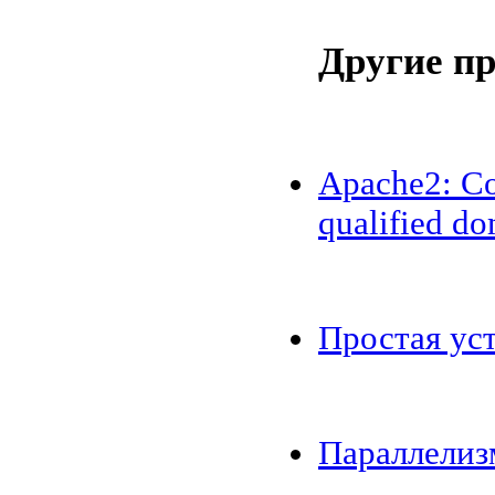
Другие п
Apache2: Cou
qualified do
Простая ус
Параллелиз