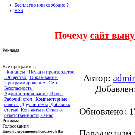
Бесплатно или свободно ?
RSS
Почему
сайт выну
Реклама
Параллелизм зада
Все программы:
Финансы
Наука и производство
Автор:
admi
Общество
Образование
Программирование
Сеть
Добавле
Безопасность
Администрирование
Игры
Рабочий стол
Компьютерные
советы
Другие темы
Добавить
Обновлено: 17
статью
Контакты и Отказ от
ответственности
О нас
Реклама
Голосования
Параллелизм 
Какой операционной системой Вы