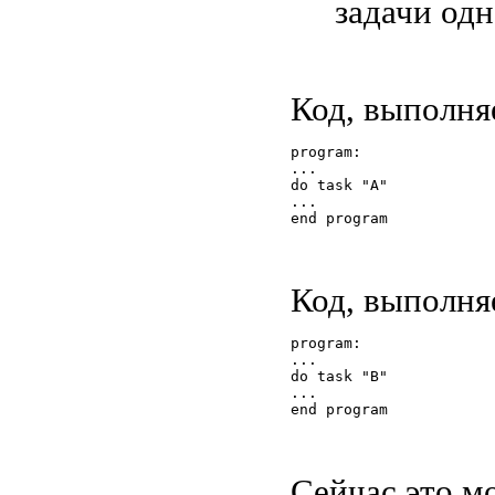
задачи од
Код, выполня
program:
...
do task "A"
...
end program
Код, выполн
program:
...
do task "B"
...
end program
Сейчас это м