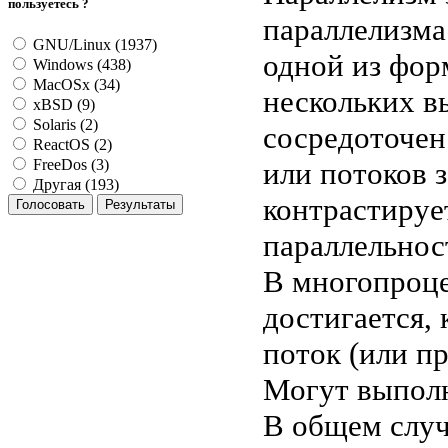
пользуетесь ?
параллелизма
GNU/Linux (1937)
одной из фор
Windows (438)
MacOSx (34)
нескольких в
xBSD (9)
Solaris (2)
сосредоточен
ReactOS (2)
или потоков 
FreeDos (3)
Другая (193)
контрастируе
параллельнос
В многопроце
достигается,
поток (или пр
Могут выполн
В общем случ