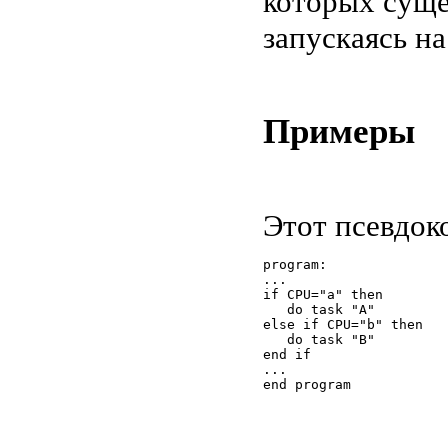
которых суще
запускаясь н
Примеры
Этот псевдок
program:
...
if CPU="a" then
   do task "A"
else if CPU="b" then
   do task "B"
end if
...
end program