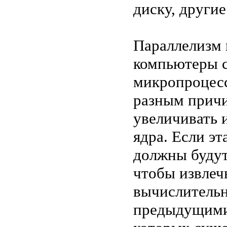
диску, други
Параллелизм 
компьютеры 
микропроцесс
разным причи
увеличивать 
ядра. Если э
должны будут
чтобы извлеч
вычислительн
предыдущими