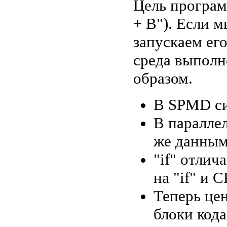
Цель програм
+ B"). Если 
запускаем его
среда выполн
образом.
В SPMD си
В параллел
же данным
"if" отлич
на "if" и C
Теперь це
блоки код