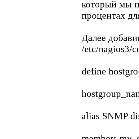
который мы п
процентах для
Далее добави
/etc/nagios3/c
define hostgro
hostgroup_na
alias SNMP di
members my_s