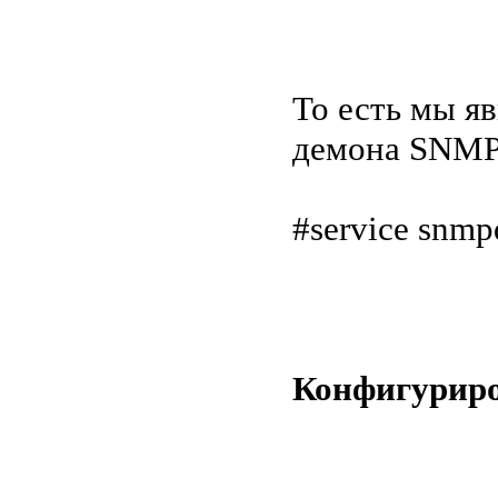
То есть мы я
демона SNMP.
#service snmpd
Конфигуриро