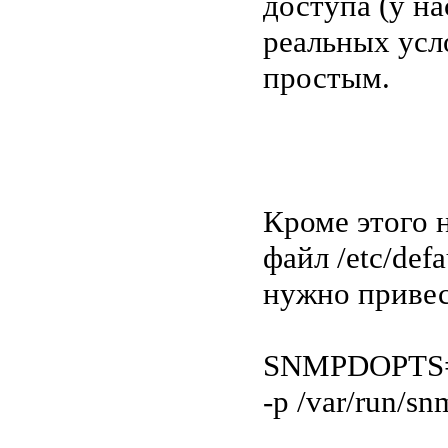
доступа (у нас
реальных усл
простым.
Кроме этого 
файл /etc/de
нужно приве
SNMPDOPTS='-L
-p /var/run/sn