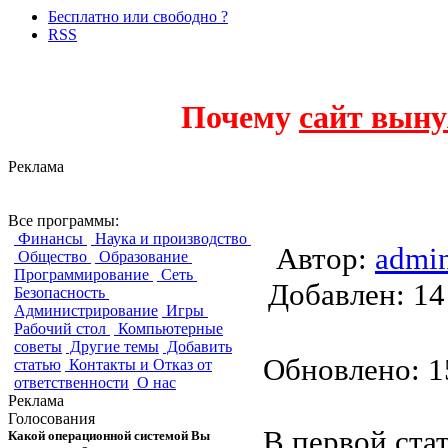
Бесплатно или свободно ?
RSS
Почему
сайт выну
Реклама
Мониторинг серв
Все программы:
Финансы
Наука и производство
Автор:
admi
Общество
Образование
Программирование
Сеть
Добавлен:
Безопасность
Администрирование
Игры
Рабочий стол
Компьютерные
советы
Другие темы
Добавить
Обновлено: 15
статью
Контакты и Отказ от
ответственности
О нас
Реклама
Голосования
В первой ста
Какой операционной системой Вы