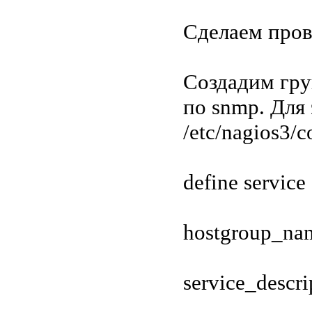
Сделаем пров
Создадим гру
по snmp. Для
/etc/nagios3/c
define service
hostgroup_na
service_descr