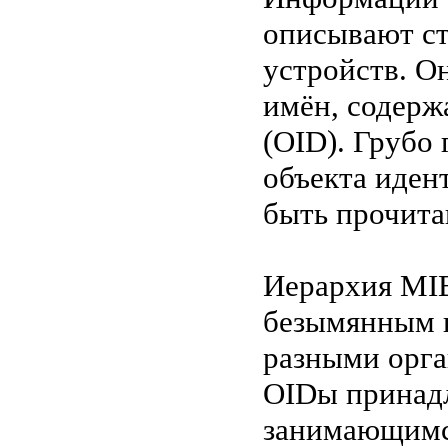
описывают с
устройств. О
имён, содерж
(OID). Грубо
объекта иден
быть прочита
Иерархия MIB
безымянным к
разными орга
OIDы принадл
занимающимся