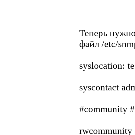
Теперь нужно
файл /etc/sn
syslocation: t
syscontact a
#community #
rwcommunity p