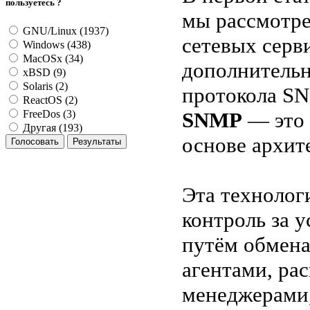
пользуетесь ?
мы рассмотр
GNU/Linux (1937)
сетевых серв
Windows (438)
MacOSx (34)
дополнительн
xBSD (9)
Solaris (2)
протокола S
ReactOS (2)
SNMP
— это 
FreeDos (3)
Другая (193)
основе архит
Эта технолог
контроль за 
путём обмен
агентами, ра
менеджерами,