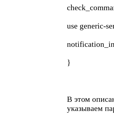
check_comman
use generic-se
notification_in
}
В этом описа
указываем па