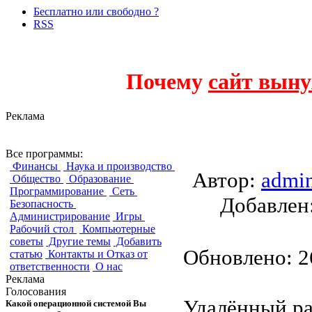
Бесплатно или свободно ?
RSS
Почему
сайт выну
Реклама
TightVNC
Все программы:
Финансы
Наука и производство
Автор:
admi
Общество
Образование
Программирование
Сеть
Добавле
Безопасность
Администрирование
Игры
Рабочий стол
Компьютерные
советы
Другие темы
Добавить
Обновлено: 26
статью
Контакты и Отказ от
ответственности
О нас
Реклама
Голосования
Удалённый ра
Какой операционной системой Вы