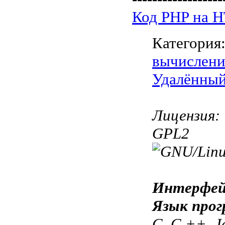
Код PHP на 
Категория
вычислени
Удалённый
Лицензия:
GPL2
Интерфей
Язык прог
C, C ++, J