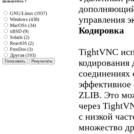
пользуетесь ?
дополняющий
GNU/Linux (1937)
управления э
Windows (438)
MacOSx (34)
Кодировка
xBSD (9)
Solaris (2)
ReactOS (2)
TightVNC исп
FreeDos (3)
Другая (193)
кодирования 
соединениях 
эффективное 
ZLIB. Это мо
через TightV
с низкой час
множество др