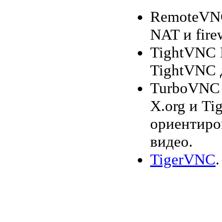
RemoteVN
NAT и fire
TightVNC P
TightVNC 
TurboVNC о
X.org и T
ориентиро
видео.
TigerVNC
.
------------------