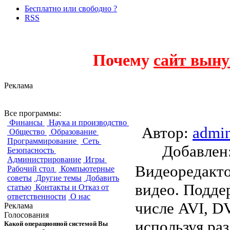
Бесплатно или свободно ?
RSS
Почему
сайт выну
Реклама
Avidemux
Все программы:
Финансы
Наука и производство
Автор:
admi
Общество
Образование
Программирование
Сеть
Добавле
Безопасность
Администрирование
Игры
Видеоредакто
Рабочий стол
Компьютерные
советы
Другие темы
Добавить
видео. Подде
статью
Контакты и Отказ от
ответственности
О нас
числе AVI, 
Реклама
Голосования
используя ра
Какой операционной системой Вы