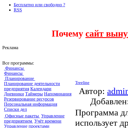
Бесплатно или свободно ?
RSS
Почему
сайт выну
Реклама
Программы для в
Все программы:
Финансы
Финансы
Планирование
Treeline
Планирование деятельности
Автор:
admi
предприятия
Календари
Дневники
Таймеры
Напоминания
Добавле
Резервирование ресурсов
Персональная информация
Списки дел
Программа дл
Офисные пакеты
Управление
использует д
предприятием
Учёт времени
Управление проектами