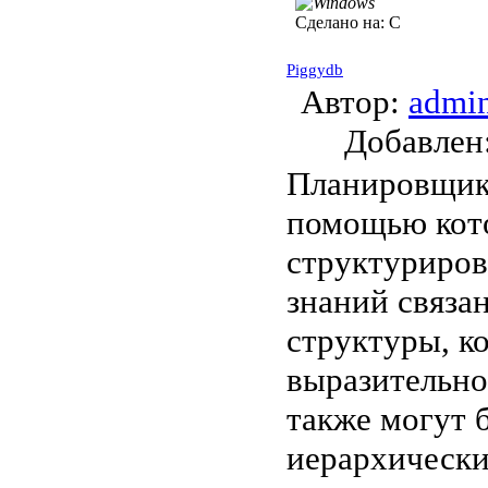
Сделано на:
C
Piggydb
Автор:
admi
Добавле
Планировщик,
помощью кото
структуриров
знаний связа
структуры, ко
выразительно
также могут 
иерархически