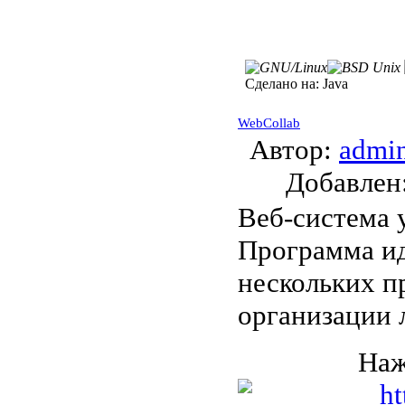
Сделано на:
Java
WebCollab
Автор:
admi
Добавле
Веб-система 
Программа ид
нескольких п
организации 
Наж