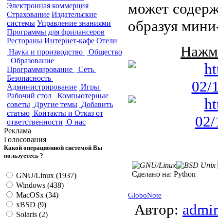
может содерж
Электронная коммерция
Страхование
Издательские
образуя мини
системы
Управление знаниями
Программы для фрилансеров
Рестораны
Интернет-кафе
Отели
Нажми
Наука и производство
Общество
Образование
Программирование
Сеть
Безопасность
Администрирование
Игры
Рабочий стол
Компьютерные
советы
Другие темы
Добавить
статью
Контакты и Отказ от
ответственности
О нас
Реклама
Голосования
Какой операционной системой Вы
пользуетесь ?
Сделано на:
Python
GNU/Linux (1937)
Windows (438)
MacOSx (34)
GloboNote
xBSD (9)
Автор:
admi
Solaris (2)