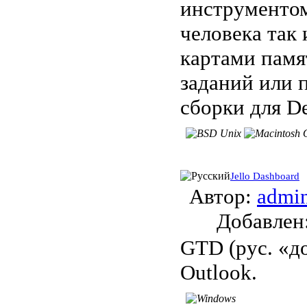
инструментом
человека так
картами памя
заданий или 
сборки для De
Jello Dashboard
Автор:
admi
Добавле
GTD (рус. «до
Outlook.