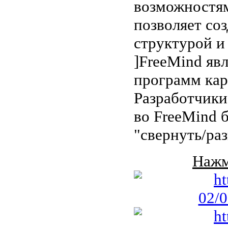
возможностя
позволяет соз
структурой и
]FreeMind яв
программ кар
Разработчики
во FreeMind 
"свернуть/ра
Нажм