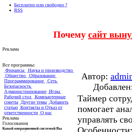
Бесплатно или свободно ?
RSS
Почему
сайт выну
Реклама
CPS StopWatch
Все программы:
Финансы
Наука и производство
Автор:
admi
Общество
Образование
Программирование
Сеть
Добавле
Безопасность
Администрирование
Игры
Таймер сотру
Рабочий стол
Компьютерные
советы
Другие темы
Добавить
помогает ана
статью
Контакты и Отказ от
ответственности
О нас
управлять св
Реклама
Голосования
Особенности
Какой операционной системой Вы