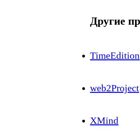
Другие п
TimeEdition
web2Project
XMind