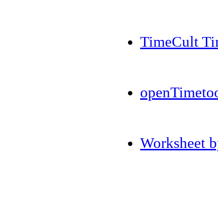
TimeCult Ti
openTimeto
Worksheet b