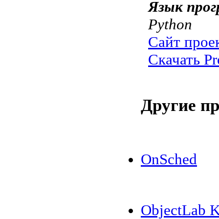
Язык прог
Python
Сайт прое
Скачать Pr
Другие п
OnSched
ObjectLab K