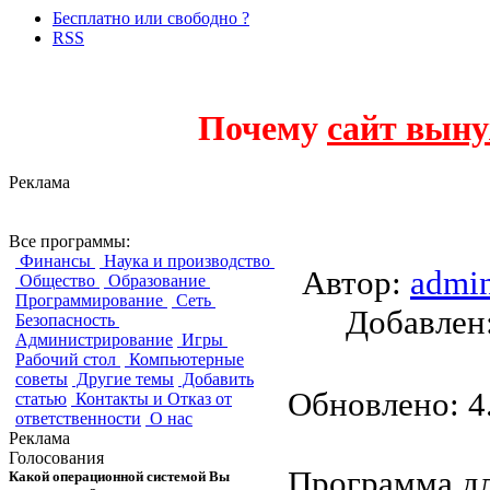
Бесплатно или свободно ?
RSS
Почему
сайт выну
Реклама
Project Hamster
Все программы:
Финансы
Наука и производство
Автор:
admi
Общество
Образование
Программирование
Сеть
Добавле
Безопасность
Администрирование
Игры
Рабочий стол
Компьютерные
советы
Другие темы
Добавить
Обновлено: 4.
статью
Контакты и Отказ от
ответственности
О нас
Реклама
Голосования
Программа дл
Какой операционной системой Вы