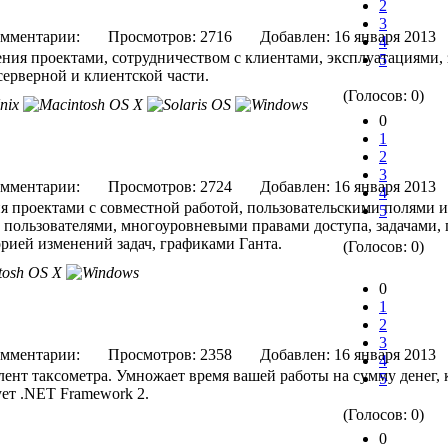
2
3
мментарии:
Просмотров: 2716
Добавлен: 16 января 
4
ния проектами, сотрудничеством с клиентами, эксплуатациями, 
5
серверной и клиентской части.
(Голосов: 0)
0
1
2
3
мментарии:
Просмотров: 2724
Добавлен: 16 января 
4
я проектами с совместной работой, пользовательскими полями и
5
 пользователями, многоуровневыми правами доступа, задачами, 
орией изменений задач, графиками Ганта.
(Голосов: 0)
0
1
2
3
мментарии:
Просмотров: 2358
Добавлен: 16 января 
4
ент таксометра. Умножает время вашей работы на сумму денег
5
ует .NET Framework 2.
(Голосов: 0)
0