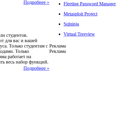
Подробнее »
Fleeting Password Manager
Metasploit Project
Sqlninja
2013
Virtual Treeview
ли студентов.
т для вас и вашей
са. Только студентам с
Реклама
одами. Только
Реклама
ма работает на
ть весь набор функций.
Подробнее »
2013