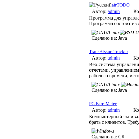
airTODO
Автор:
admin
Ко
Программа для управле
Программа состоит из 
Сделано на:
Java
Track+Issue Tracker
Автор:
admin
Ко
Веб-система управлени
отчетами, управлением
рабочего времени, ист
Сделано на:
Java
PC Fare Meter
Автор:
admin
Ко
Компьютерный эквивал
брать с клиентов. Треб
Сделано на:
C#