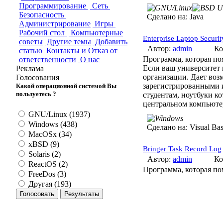
Программирование
Сеть
Безопасность
Сделано на:
Java
Администрирование
Игры
Рабочий стол
Компьютерные
Enterprise Laptop Securi
советы
Другие темы
Добавить
Автор:
admin
Ко
статью
Контакты и Отказ от
Программа, которая по
ответственности
О нас
Если ваш университет 
Реклама
организации. Дает воз
Голосования
зарегистрированными и
Какой операционной системой Вы
пользуетесь ?
студентам, ноутбуки к
центральном компьютер
GNU/Linux (1937)
Windows (438)
Сделано на:
Visual Ba
MacOSx (34)
xBSD (9)
Bringer Task Record Log
Solaris (2)
Автор:
admin
Ко
ReactOS (2)
Программа, которая пом
FreeDos (3)
Другая (193)