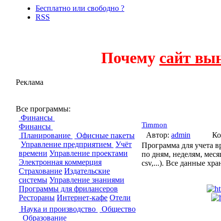
Бесплатно или свободно ?
RSS
Почему
сайт вы
Реклама
Программы уч
Все программы:
Финансы
Timmon
Финансы
Автор:
admin
Ко
Планирование
Офисные пакеты
Управление предприятием
Учёт
Программа для учета в
времени
Управление проектами
по дням, неделям, меся
Электронная коммерция
csv,...). Все данные х
Страхование
Издательские
системы
Управление знаниями
Программы для фрилансеров
Рестораны
Интернет-кафе
Отели
Наука и производство
Общество
Образование