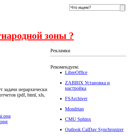
ународной зоны ?
Рекламки
Рекомендуем:
LibreOffice
ZABBIX Установка и
2013
настройка
т задачи иерархически
четов (pdf, html, xls,
FSArchiver
Mondrian
CMU Sphinx
Outlook CalDav Synchronizer