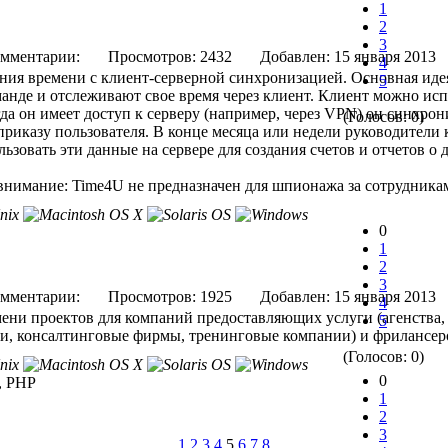
1
2
3
мментарии:
Просмотров: 2432
Добавлен: 15 января 
4
ия времени с клиент-серверной синхронизацией. Основная идея 
5
манде и отслеживают свое время через клиент. Клиент можно испо
огда он имеет доступ к серверу (например, через VPN) он синхро
(Голосов: 0)
приказу пользователя. В конце месяца или недели руководители
ьзовать эти данные на сервере для создания счетов и отчетов о 
внимание: Time4U не предназначен для шпионажа за сотрудника
0
1
2
3
мментарии:
Просмотров: 1925
Добавлен: 15 января 
4
мени проектов для компаний предоставляющих услуги (агенств
5
ии, консалтинговые фирмы, тренинговые компании) и фрилансер
(Голосов: 0)
0
t, PHP
1
2
3
1
2
3
4
5
6
7
8