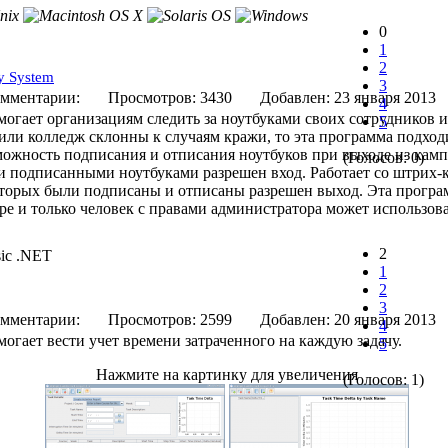
0
1
2
ty System
3
мментарии:
Просмотров: 3430
Добавлен: 23 января 
4
могает организациям следить за ноутбуками своих сотрудников и
5
или колледж склонны к случаям кражи, то эта программа подходи
можность подписания и отписания ноутбуков при выходе из кампу
(Голосов: 0)
 подписанными ноутбуками разрешен вход. Работает со штрих-к
оторых были подписаны и отписаны разрешен выход. Эта програм
е и только человек с правами администратора может использова
2
sic .NET
1
2
3
мментарии:
Просмотров: 2599
Добавлен: 20 января 
4
огает вести учет времени затраченного на каждую задачу.
5
Нажмите на картинку для увеличения
(Голосов: 1)