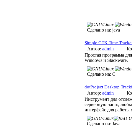
Сделано на:
java
Simple GTK Time Tracke
Автор:
admin
Ко
Простая программа для
Windows и Slackware.
Сделано на:
C
dotProject Desktop Track
Автор:
admin
Ко
Инструмент для отслеж
серверную часть, любы
интерфейс для работы 
Сделано на:
Java