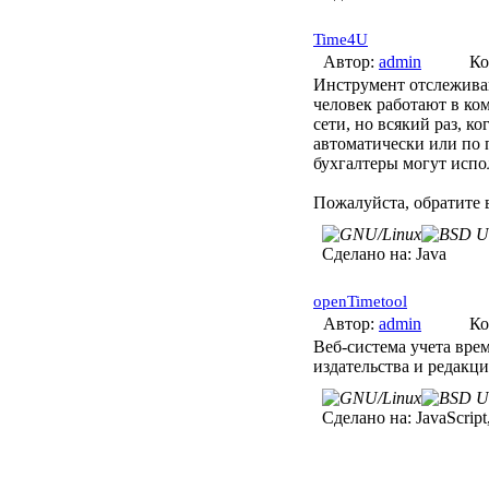
Time4U
Автор:
admin
Ко
Инструмент отслеживан
человек работают в ко
сети, но всякий раз, к
автоматически или по 
бухгалтеры могут испол
Пожалуйста, обратите 
Сделано на:
Java
openTimetool
Автор:
admin
Ко
Веб-система учета вре
издательства и редакц
Сделано на:
JavaScrip