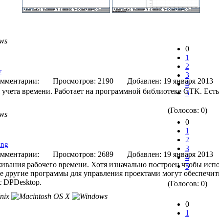
0
1
2
r
3
мментарии:
Просмотров: 2190
Добавлен: 19 января 
4
 учета времени. Работает на программной библиотеке GTK. Ест
5
(Голосов: 0)
0
1
2
ing
3
мментарии:
Просмотров: 2689
Добавлен: 19 января 
4
ивания рабочего времени. Хотя изначально построен чтобы испол
5
е другие программы для управления проектами могут обеспечит
с DPDesktop.
(Голосов: 0)
0
1