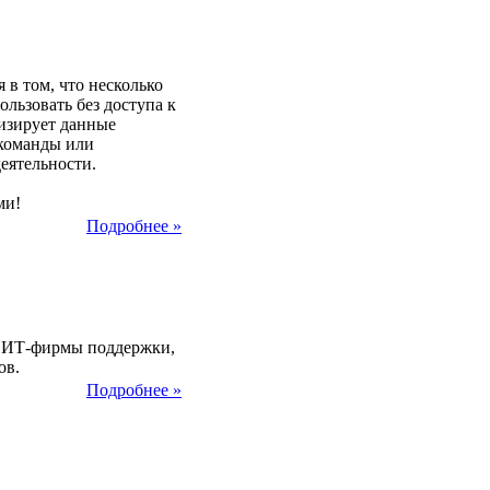
2013
в том, что несколько
льзовать без доступа к
низирует данные
 команды или
деятельности.
ми!
Подробнее »
2013
а, ИТ-фирмы поддержки,
ов.
Подробнее »