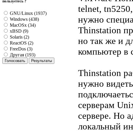
пользуетесь ?
telnet, tn525
GNU/Linux (1937)
нужно специа
Windows (438)
MacOSx (34)
Thinstation п
xBSD (9)
Solaris (2)
но так же и 
ReactOS (2)
компьютер в 
FreeDos (3)
Другая (193)
Thinstation р
нужно видеть
подключаеться
серверам Unix
сервере. Но 
локальный ин