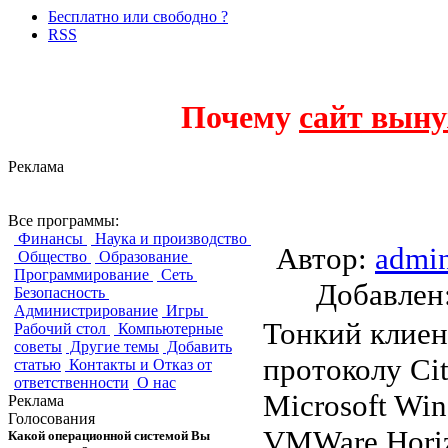
Бесплатно или свободно ?
RSS
Почему
сайт выну
Реклама
Thinstation
Все программы:
Финансы
Наука и производство
Автор:
admi
Общество
Образование
Программирование
Сеть
Добавле
Безопасность
Администрирование
Игры
Тонкий клиен
Рабочий стол
Компьютерные
советы
Другие темы
Добавить
протоколу Cit
статью
Контакты и Отказ от
ответственности
О нас
Microsoft Win
Реклама
Голосования
VMWare Horizo
Какой операционной системой Вы