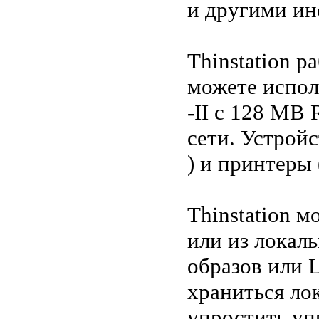
и другими ин
Thinstation р
можете испол
-II с 128 MB
сети. Устрой
) и принтеры
Thinstation м
или из локал
образов или 
храниться ло
упростить уп