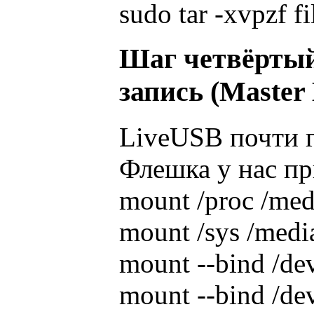
sudo tar -xvpzf f
Шаг четвёртый
запись (Master
LiveUSB почти г
Флешка у нас пр
mount /proc /med
mount /sys /media
mount --bind /de
mount --bind /dev