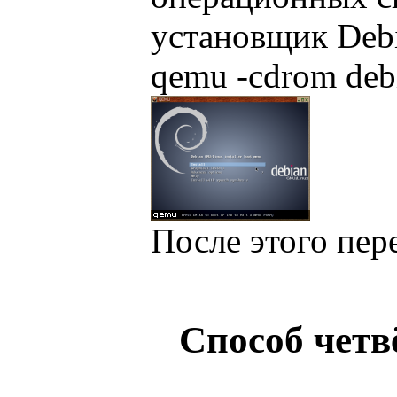
установщик Debi
qemu -cdrom debi
После этого пер
Способ четв