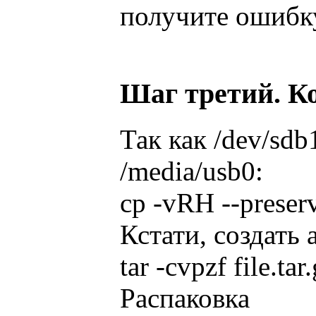
получите ошибк
Шаг третий. К
Так как /dev/sd
/media/usb0:
cp -vRH --preserv
Кстати, создать
tar -cvpzf file.ta
Распаковка