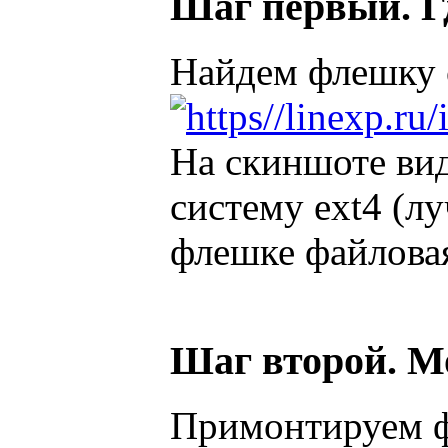
Шаг первый. Г
Найдем флешку 
На скиншоте вид
систему ext4 (лу
флешке файловая 
Шаг второй. М
Примонтируем ф