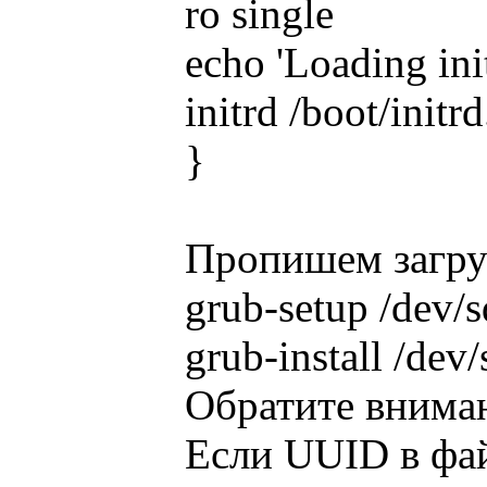
ro single
echo 'Loading init
initrd /boot/init
}
Пропишем загру
grub-setup /dev/
grub-install /dev/
Обратите вниман
Если UUID в файл