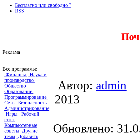
Бесплатно или свободно ?
RSS
Поч
Реклама
Как установить любой GNU
Все программы:
Финансы
Наука и
производство
Автор:
admin
Общество
Образование
2013
Программирование
Сеть
Безопасность
Администрирование
Игры
Рабочий
стол
Обновлено: 31.0
Компьютерные
советы
Другие
темы
Добавить