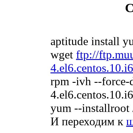
С
aptitude install 
wget
ftp://ftp.m
4.el6.centos.10.i
rpm -ivh --force-
4.el6.centos.10.i
yum --installroot
И переходим к
ш