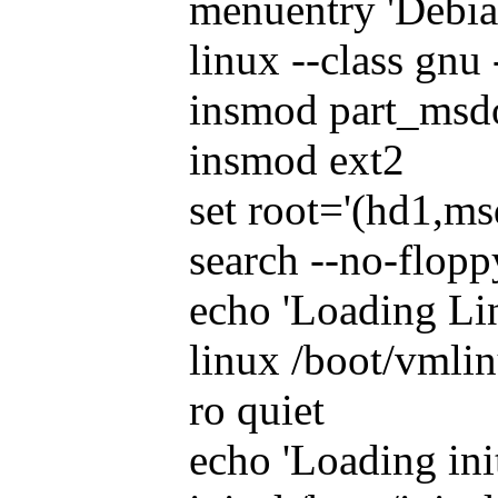
menuentry 'Debia
linux --class gnu 
insmod part_msd
insmod ext2
set root='(hd1,ms
search --no-flopp
echo 'Loading Lin
linux /boot/vml
ro quiet
echo 'Loading init