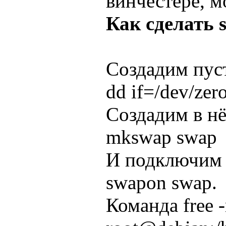
винчестере, м
Как сделать 
Создадим пус
dd if=/dev/ze
Создадим в н
mkswap swap
И подключим е
swapon swap.
Команда free 