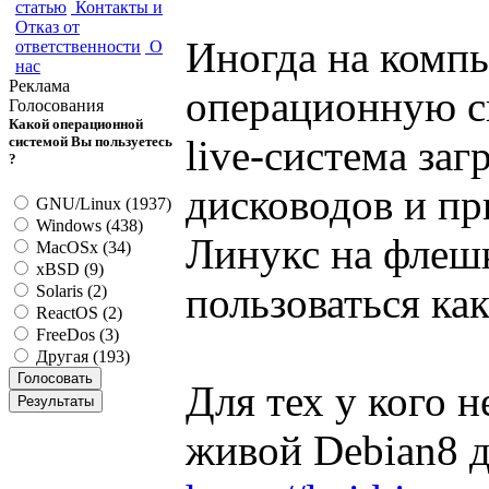
статью
Контакты и
Отказ от
Иногда на компь
ответственности
О
нас
Реклама
операционную си
Голосования
Какой операционной
live-система за
системой Вы пользуетесь
?
дисководов и пр
GNU/Linux (1937)
Windows (438)
Линукс на флеш
MacOSx (34)
xBSD (9)
пользоваться ка
Solaris (2)
ReactOS (2)
FreeDos (3)
Другая (193)
Для тех у кого 
живой Debian8 д