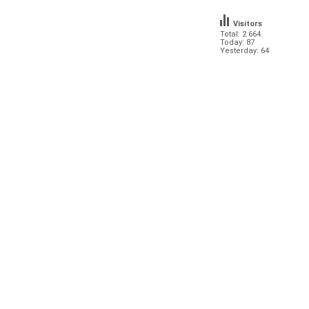
Visitors
Total: 2 664
Today: 87
Yesterday: 64