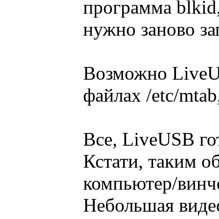
программа blkid
нужно заново зап
Возможно LiveUS
файлах /etc/mtab,
Все, LiveUSB го
Кстати, таким о
компьютер/винч
Небольшая видео