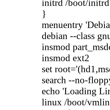
initrd /boot/init
}
menuentry 'Debia
debian --class gnu
insmod part_msd
insmod ext2
set root='(hd1,ms
search --no-flopp
echo 'Loading Lin
linux /boot/vml