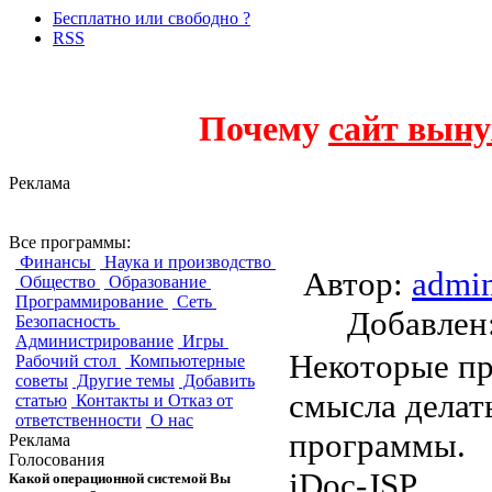
Бесплатно или свободно ?
RSS
Почему
сайт выну
Реклама
Офисные програм
Все программы:
Финансы
Наука и производство
Автор:
admi
Общество
Образование
Программирование
Сеть
Добавле
Безопасность
Администрирование
Игры
Некоторые пр
Рабочий стол
Компьютерные
советы
Другие темы
Добавить
смысла делат
статью
Контакты и Отказ от
ответственности
О нас
программы.
Реклама
Голосования
jDoc-JSP
Какой операционной системой Вы