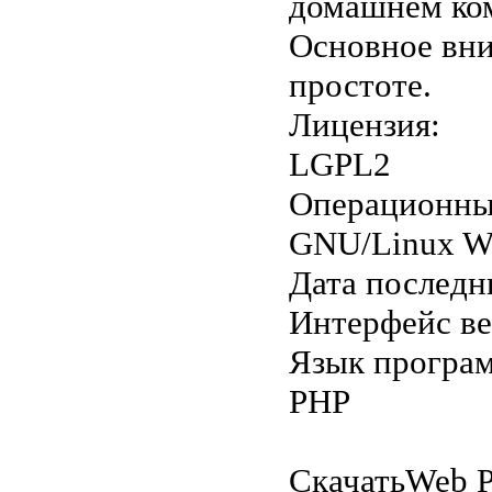
домашнем ком
Основное вни
простоте.
Лицензия:
LGPL2
Операционны
GNU/Linux W
Дата последн
Интерфейс в
Язык програ
PHP
Скачать
Web P