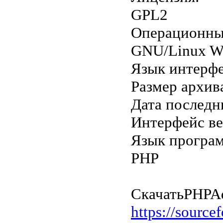
GPL2
Операционны
GNU/Linux W
Язык интерф
Размер архив
Дата последн
Интерфейс в
Язык програ
PHP
Скачать
PHPAd
https://source