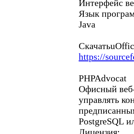
Интерфейс в
Язык програ
Java
Скачать
uOffic
https://sourcef
PHPAdvocat
Офисный веб-
управлять ко
предписанным
PostgreSQL и
Лицензия: