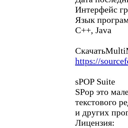
Интерфейс г
Язык програ
C++, Java
Скачать
Multi
https://sourcef
sPOP Suite
SPop это мал
текстового р
и других про
Лицензия: