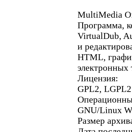
MultiMedia Of
Программа, ко
VirtualDub, A
и редактиров
HTML, график
электронных т
Лицензия:
GPL2, LGPL2
Операционны
GNU/Linux W
Размер архив
Дата последн