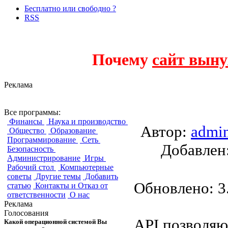
Бесплатно или свободно ?
RSS
Почему
сайт выну
Реклама
PHPRtfLite
Все программы:
Финансы
Наука и производство
Автор:
admi
Общество
Образование
Программирование
Сеть
Добавле
Безопасность
Администрирование
Игры
Рабочий стол
Компьютерные
советы
Другие темы
Добавить
Обновлено: 3.
статью
Контакты и Отказ от
ответственности
О нас
Реклама
Голосования
API позволяю
Какой операционной системой Вы