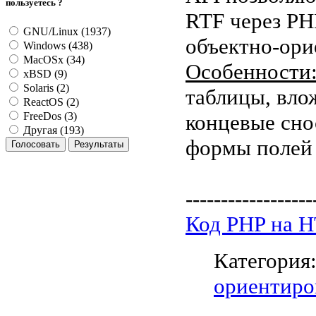
пользуетесь ?
RTF через PH
GNU/Linux (1937)
объектно-ори
Windows (438)
MacOSx (34)
Особенности
xBSD (9)
Solaris (2)
таблицы, влож
ReactOS (2)
концевые сно
FreeDos (3)
Другая (193)
формы полей 
------------------
Код PHP на 
Категория
ориентиро