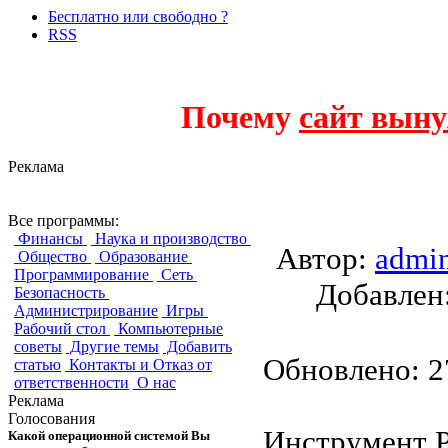
Бесплатно или свободно ?
RSS
Почему
сайт выну
Реклама
Pdf Split and Merg
Все программы:
Финансы
Наука и производство
Автор:
admi
Общество
Образование
Программирование
Сеть
Добавле
Безопасность
Администрирование
Игры
Рабочий стол
Компьютерные
советы
Другие темы
Добавить
Обновлено: 27
статью
Контакты и Отказ от
ответственности
О нас
Реклама
Голосования
Инструмент P
Какой операционной системой Вы