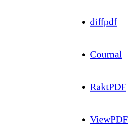
diffpdf
Cournal
RaktPDF
ViewPDF