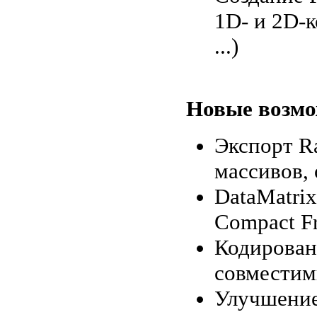
1D- и 2D-к
...)
Новые возмож
Экспорт R
массивов,
DataMatrix
Compact F
Кодирован
совместим
Улучшение