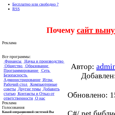
Бесплатно или свободно ?
RSS
Почему
сайт выну
Реклама
DataMatrix
Все программы:
Финансы
Наука и производство
Автор:
admi
Общество
Образование
Программирование
Сеть
Добавле
Безопасность
Администрирование
Игры
Рабочий стол
Компьютерные
советы
Другие темы
Добавить
Обновлено: 15
статью
Контакты и Отказ от
ответственности
О нас
Реклама
Голосования
C#/.net библи
Какой операционной системой Вы