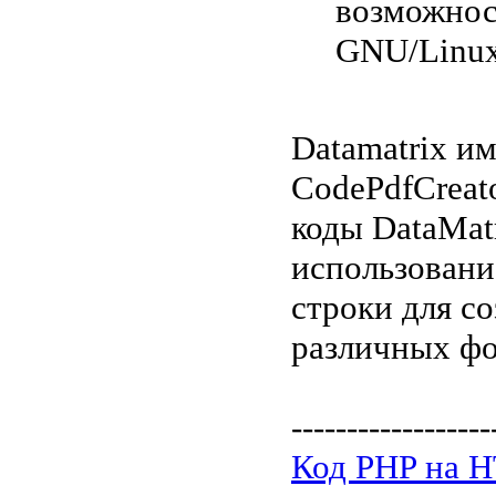
возможност
GNU/Linux
Datamatrix и
CodePdfCreat
коды DataMat
использовани
строки для с
различных фо
------------------
Код PHP на 