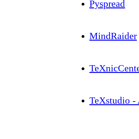
Pyspread
MindRaider
TeXnicCent
TeXstudio -