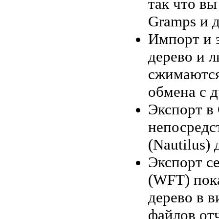
так что в
Gramps и 
Импорт и 
дерево и 
сжимаются
обмена с 
Экспорт в
непосредс
(Nautilus)
Экспорт се
(WFT) пок
дерево в 
файлов от