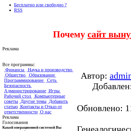
Бесплатно или свободно ?
RSS
Почему
сайт выну
Реклама
Gramps
Все программы:
Финансы
Наука и производство
Автор:
admi
Общество
Образование
Программирование
Сеть
Добавле
Безопасность
Администрирование
Игры
Рабочий стол
Компьютерные
советы
Другие темы
Добавить
Обновлено: 11
статью
Контакты и Отказ от
ответственности
О нас
Реклама
Голосования
Генеалогичес
Какой операционной системой Вы