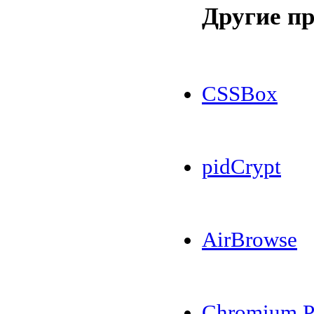
Другие п
CSSBox
pidCrypt
AirBrowse
Chromium P