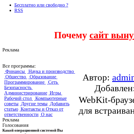
Бесплатно или свободно ?
RSS
Почему
сайт выну
Реклама
NetRider
Все программы:
Финансы
Наука и производство
Автор:
admi
Общество
Образование
Программирование
Сеть
Добавле
Безопасность
Администрирование
Игры
WebKit-брау
Рабочий стол
Компьютерные
советы
Другие темы
Добавить
для встраива
статью
Контакты и Отказ от
ответственности
О нас
Реклама
Голосования
Какой операционной системой Вы