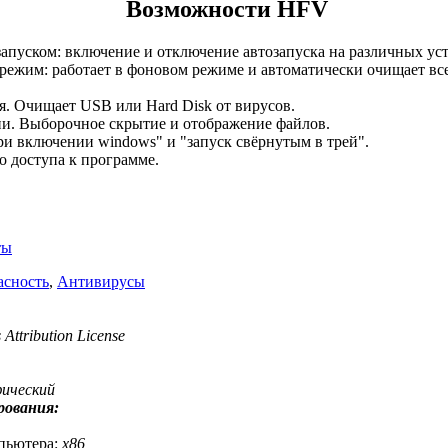
Возможности HFV
апуском: включение и отключение автозапуска на различных уст
режим: работает в фоновом режиме и автоматически очищает в
я. Очищает USB или Hard Disk от вирусов.
и. Выборочное скрытие и отображение файлов.
и включении windows" и "запуск свёрнутым в трей".
о доступа к программе.
ты
асность
,
Антивирусы
Attribution License
фический
рования:
пьютера:
x86