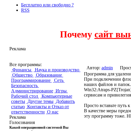
Бесплатно или свободно ?
RSS
Почему
сайт вы
Реклама
HFV (Hidden Fol
Все программы:
Автор:
admin
Прос
Финансы
Наука и производство
Программа для удалени
Общество
Образование
При подключении флэшк
Программирование
Сеть
наших файлов и папок.
Безопасность
Win32:Atraps-PZ[Trojan
Администрирование
Игры
сервисам и привилегия
Рабочий стол
Компьютерные
советы
Другие темы
Добавить
Просто вставьте путь 
статью
Контакты и Отказ от
В качестве меры предо
ответственности
О нас
эту программу тоже. H
Реклама
Голосования
Какой операционной системой Вы