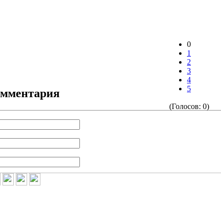
0
1
2
3
4
5
омментария
(Голосов: 0)