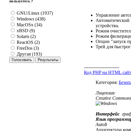
пользуетесь ?
GNU/Linux (1937)
Управление автоз
Windows (438)
Автоматический 
MacOSx (34)
устройства.
xBSD (9)
Режим очистител
Режим фильтраци
Solaris (2)
Опции "запуск пр
ReactOS (2)
Трей для быстрог
FreeDos (3)
Другая (193)
------------------------
Код PHP на HTML сай
Категория:
Безоп
Лицензия:
Creative Commons 
Интерфейс
гра
Язык программи
AutoIt
Архитектура ком