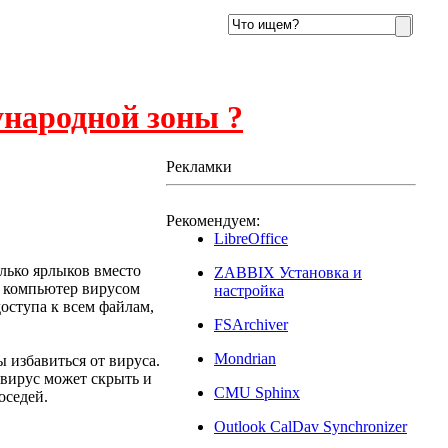
ународной зоны ?
Рекламки
Рекомендуем:
LibreOffice
лько ярлыков вместо
ZABBIX Установка и
м компьютер вирусом
настройка
доступа к всем файлам,
FSArchiver
Mondrian
 избавиться от вируса.
 вирус может скрыть и
CMU Sphinx
оседей.
Outlook CalDav Synchronizer