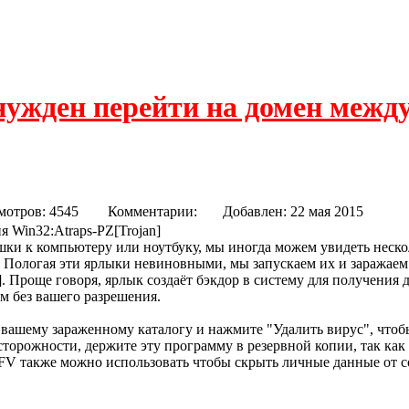
нужден перейти на домен межд
der Virus) Cleaner Pro
мотров: 4545
Комментарии:
Добавлен: 22 мая 2015
я Win32:Atraps-PZ[Trojan]
и к компьютеру или ноутбуку, мы иногда можем увидеть неско
 Пологая эти ярлыки невиновными, мы запускаем их и заражае
]. Проще говоря, ярлык создаёт бэкдор в систему для получения 
м без вашего разрешения.
к вашему зараженному каталогу и нажмите "Удалить вирус", чтобы
сторожности, держите эту программу в резервной копии, так как
FV также можно использовать чтобы скрыть личные данные от с