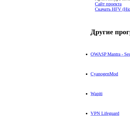
Сайт проекта
Скачать HFV (Hidd
Другие про
OWASP Mantra - Sec
CyanogenMod
Wapiti
VPN Lifeguard