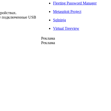
Fleeting Password Manager
Metasploit Project
ройствах.
се подключенные USB
Sqlninja
Virtual Treeview
Реклама
Реклама