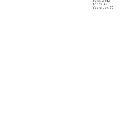
Total: 2 842
Today: 42
Yesterday: 70