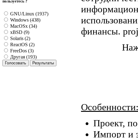
пользуетесь ?
информационн
GNU/Linux (1937)
использовани
Windows (438)
MacOSx (34)
финансы. pro
xBSD (9)
Solaris (2)
Наж
ReactOS (2)
FreeDos (3)
Другая (193)
Особенности
Проект, п
Импорт и э