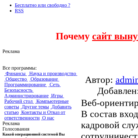
Бесплатно или свободно ?
RSS
Почему
сайт выну
Реклама
project-open
Все программы:
Финансы
Наука и производство
Автор:
admi
Общество
Образование
Программирование
Сеть
Добавле
Безопасность
Администрирование
Игры
Веб-ориентир
Рабочий стол
Компьютерные
советы
Другие темы
Добавить
В состав вхо
статью
Контакты и Отказ от
ответственности
О нас
кадровой слу
Реклама
Голосования
сотрудничест
Какой операционной системой Вы