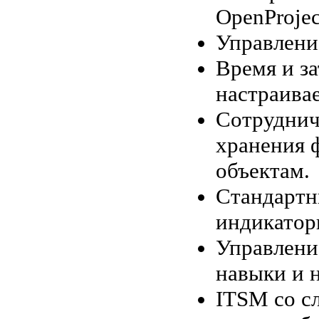
OpenProjec
Управлени
Время и з
настраива
Сотруднич
хранения 
объектам.
Стандартн
индикатор
Управлени
навыки и 
ITSM со с