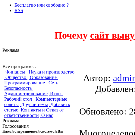
Бесплатно или свободно ?
RSS
Почему
сайт выну
Реклама
BasKet
Все программы:
Финансы
Наука и производство
Автор:
admi
Общество
Образование
Программирование
Сеть
Добавле
Безопасность
Администрирование
Игры
Рабочий стол
Компьютерные
советы
Другие темы
Добавить
Обновлено: 28
статью
Контакты и Отказ от
ответственности
О нас
Реклама
Голосования
Многоцелевое
Какой операционной системой Вы