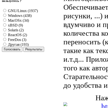
пользуетесь ?
Обеспечивает
GNU/Linux (1937)
рисунки, ...)
Windows (438)
MacOSx (34)
вдумчиво и п
xBSD (9)
Solaris (2)
количества к
ReactOS (2)
переносить (
FreeDos (3)
Другая (193)
такие как те
и.т.д... При
того как авто
Старательнос
до удобства 
Наж