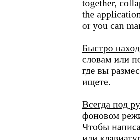
together, coll
the applicatio
or you can man
Быстро наход
словам или по
где вы разм
ищете.
Всегда под ру
фоновом режи
Чтобы написа
или клавиату