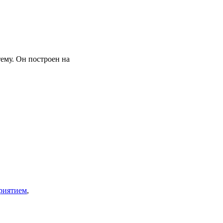
ему. Он построен на
риятием
,