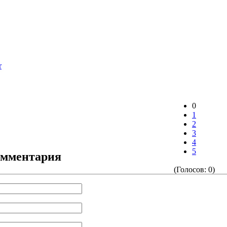
r
0
1
2
3
4
5
омментария
(Голосов: 0)