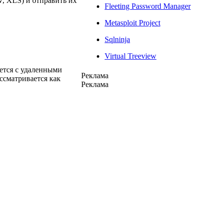
, XLS) и отправить их
Fleeting Password Manager
Metasploit Project
Sqlninja
Virtual Treeview
ается с удаленными
Реклама
ссматривается как
Реклама