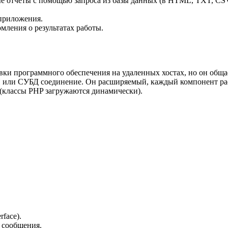
е отчеты с помощью запроса из базы данных (в HTML, TXT, CSV
-приложения.
мления о результатах работы.
новки программного обеспечения на удаленных хостах, но он общ
H или СУБД соединение. Он расширяемый, каждый компонент ра
(классы PHP загружаются динамически).
rface).
 сообщения.