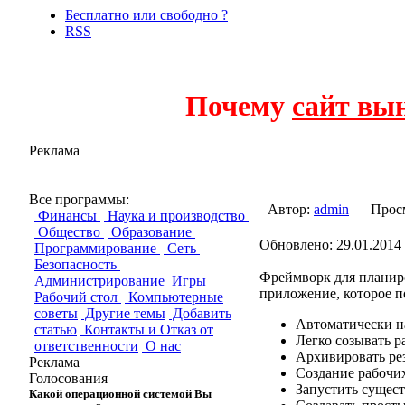
Бесплатно или свободно ?
RSS
Почему
сайт вы
Реклама
Ortro
Все программы:
Автор:
admin
Прос
Финансы
Наука и производство
Общество
Образование
Обновлено: 29.01.2014 
Программирование
Сеть
Безопасность
Фреймворк для планиро
Администрирование
Игры
приложение, которое п
Рабочий стол
Компьютерные
советы
Другие темы
Добавить
Автоматически на
статью
Контакты и Отказ от
Легко созывать р
ответственности
О нас
Архивировать рез
Реклама
Создание рабочи
Голосования
Запустить сущес
Какой операционной системой Вы