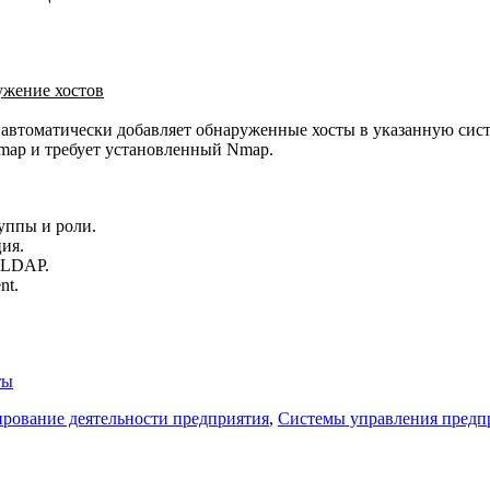
ужение хостов
 автоматически добавляет обнаруженные хосты в указанную сист
map и требует установленный Nmap.
уппы и роли.
ия.
 LDAP.
nt.
ты
рование деятельности предприятия
,
Системы управления предп