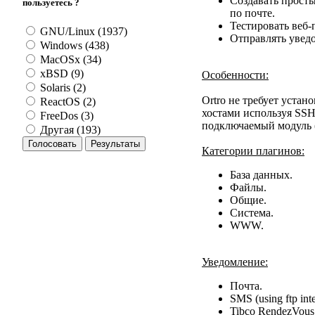
Cоздавать просты
пользуетесь ?
по почте.
Тестировать веб
GNU/Linux (1937)
Отправлять уведо
Windows (438)
MacOSx (34)
xBSD (9)
Особенности:
Solaris (2)
Ortro не требует уста
ReactOS (2)
хостами используя SS
FreeDos (3)
подключаемый модуль 
Другая (193)
Категории плагинов:
База данных.
Файлы.
Общие.
Система.
WWW.
Уведомление:
Почта.
SMS (using ftp inte
Tibco RendezVous