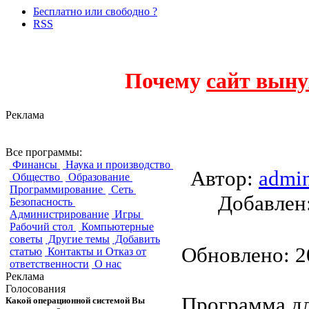
Бесплатно или свободно ?
RSS
Почему
сайт выну
Реклама
Gpredict
Все программы:
Финансы
Наука и производство
Автор:
admi
Общество
Образование
Программирование
Сеть
Добавле
Безопасность
Администрирование
Игры
Рабочий стол
Компьютерные
советы
Другие темы
Добавить
Обновлено: 20
статью
Контакты и Отказ от
ответственности
О нас
Реклама
Голосования
Программа дл
Какой операционной системой Вы