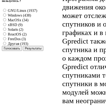
пользуетесь ?
движения око
GNU/Linux (1937)
может отслеж
Windows (438)
MacOSx (34)
спутников и 
xBSD (9)
Solaris (2)
графиках и в
ReactOS (2)
Gpredict так
FreeDos (3)
Другая (193)
спутника и 
о каждом про
Gpredict отл
спутниками т
спутники в м
модулей можн
вам неограни