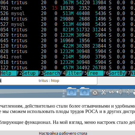
атлениям, действительно стали более отзывчивыми и удобными
е мы сможем использовать плоды трудов РОСА и в других дистр
блирующие функционал. На мой взгляд, меню настроек стало де