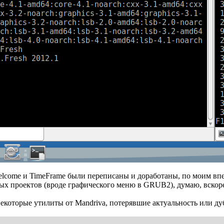
come и TimeFrame были переписаны и доработаны, по моим впеч
ых проектов (вроде графического меню в GRUB2), думаю, вскор
которые утилиты от Mandriva, потерявшие актуальность или ду