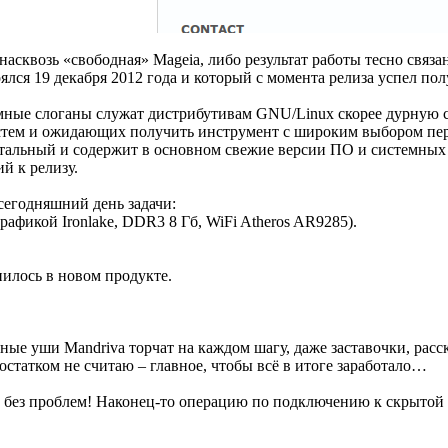
 насквозь «свободная» Mageia, либо результат работы тесно свя
лся 19 декабря 2012 года и который с момента релиза успел пол
ламные слоганы служат дистрибутивам GNU/Linux скорее дурную с
истем и ожидающих получить инструмент с широким выбором пер
альный и содержит в основном свежие версии ПО и системных 
й к релизу.
сегодняшний день задачи:
графикой Ironlake, DDR3 8 Гб, WiFi Atheros AR9285).
нилось в новом продукте.
ные уши Mandriva торчат на каждом шагу, даже заставочки, рас
остатком не считаю – главное, чтобы всё в итоге заработало…
шло без проблем! Наконец-то операцию по подключению к скрыто