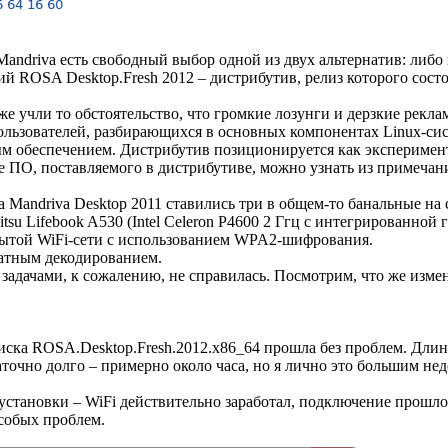
Mandriva есть свободный выбор одной из двух альтернатив: либо
 ROSA Desktop.Fresh 2012 – дистрибутив, релиз которого состоя
же учли то обстоятельство, что громкие лозунги и дерзкие рек
ользователей, разбирающихся в основных компонентах Linux-с
 обеспечением. Дистрибутив позиционируется как эксперимент
 ПО, поставляемого в дистрибутиве, можно узнать из примечани
 Mandriva Desktop 2011 ставились три в общем-то банальные на 
itsu Lifebook A530 (Intel Celeron P4600 2 Ггц с интегрированной 
рытой WiFi-сети с использованием WPA2-шифрования.
ратным декодированием.
 задачами, к сожалению, не справилась. Посмотрим, что же изме
иска ROSA.Desktop.Fresh.2012.x86_64 прошла без проблем. Длин
точно долго – примерно около часа, но я лично это большим нед
ле установки – WiFi действительно заработал, подключение про
собых проблем.