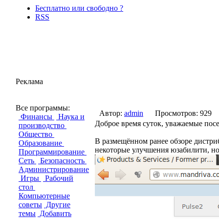
Бесплатно или свободно ?
RSS
Реклама
Обзор ROSA Desktop. Fre
Все программы:
Автор:
admin
Просмотров: 9
Финансы
Наука и
Доброе время суток, уважаемые пос
производство
Общество
В размещённом ранее обзоре дистри
Образование
некоторые улучшения юзабилити, но,
Программирование
Сеть
Безопасность
Администрирование
Игры
Рабочий
стол
Компьютерные
советы
Другие
темы
Добавить