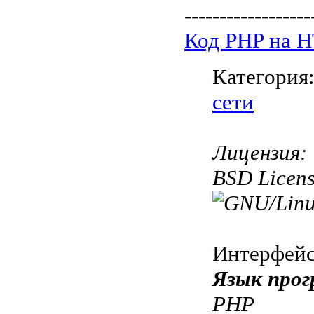
------------------
Код PHP на 
Категория
сети
Лицензия:
BSD Licen
Интерфей
Язык прог
PHP