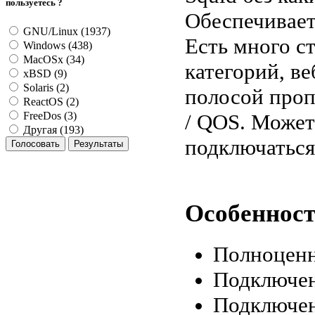
пользуетесь ?
Обеспечивает
GNU/Linux (1937)
Есть много с
Windows (438)
MacOSx (34)
категорий, в
xBSD (9)
Solaris (2)
полосой проп
ReactOS (2)
/ QOS. Может
FreeDos (3)
Другая (193)
подключаться 
Особенности
Полноценн
Подключени
Подключе