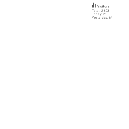
Visitors
Total: 2 603
Today: 26
Yesterday: 64