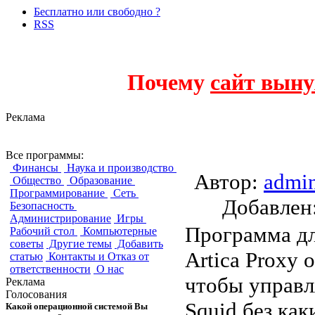
Бесплатно или свободно ?
RSS
Почему
сайт выну
Реклама
Artica Proxy Appli
Все программы:
Финансы
Наука и производство
Автор:
admi
Общество
Образование
Программирование
Сеть
Добавле
Безопасность
Администрирование
Игры
Программа дл
Рабочий стол
Компьютерные
советы
Другие темы
Добавить
Artica Proxy 
статью
Контакты и Отказ от
ответственности
О нас
чтобы управл
Реклама
Голосования
Squid без ка
Какой операционной системой Вы