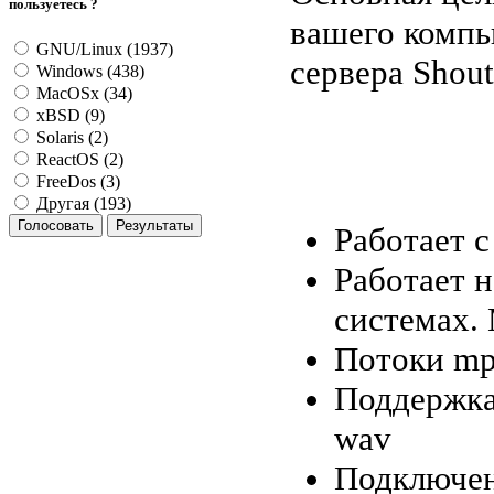
пользуетесь ?
вашего компь
GNU/Linux (1937)
сервера Shout
Windows (438)
MacOSx (34)
xBSD (9)
Solaris (2)
ReactOS (2)
FreeDos (3)
Другая (193)
Работает с
Работает 
системах.
Потоки mp3
Поддержка 
wav
Подключени