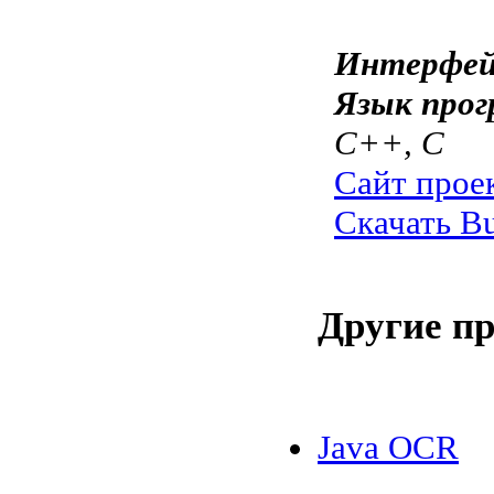
Интерфей
Язык прог
C++, C
Сайт прое
Скачать But
Другие п
Java OCR