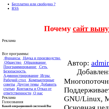
Бесплатно или свободно ?
RSS
Почему
сайт выну
Реклама
Butt (broadcast usin
Все программы:
Финансы
Наука и производство
Автор:
admi
Общество
Образование
Программирование
Сеть
Добавле
Безопасность
Администрирование
Игры
Многопоточны
Рабочий стол
Компьютерные
советы
Другие темы
Добавить
Поддерживает 
статью
Контакты и Отказ от
ответственности
О нас
GNU/Linux, 
Реклама
Голосования
Основная цел
Какой операционной системой Вы