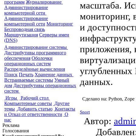
программ
Журналирование
масштаба. Ис
Администрирование
компьютерной сети
мониторинг, 
Администрирование
компьютерной сети
Мониторинг
и доступност
Беспроводная связь
Маршрутизация
Серверы имен
инфраструкту
(DNS)
приложения, 
Администрирование системы
Дистрибутивы программного
виртуализаци
обеспечения
Оболочки
операционных систем
углубленных 
Распределённые вычисления
Поиск
Печать
Хранение данных
данных.
Встраиваемые системы
Умный
дом
Дистрибутивы операционных
систем
Игры
Рабочий стол
Сделано на:
Python, Zope
Компьютерные советы
Другие
темы
Добавить статью
Контакты
Snort
и Отказ от ответственности
О
Автор:
admi
нас
Реклама
Добавле
Голосования
Какой операционной системой Вы