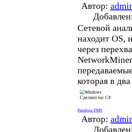
Автор:
admi
Добавле
Сетевой анал
находит OS, 
через перехв
NetworkMiner
передаваемые
которая в дв
Сделано на:
C#
Pandora FMS
Автор:
admi
Добавле