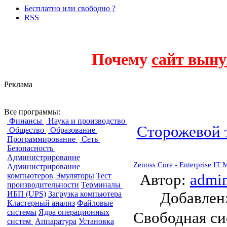
Бесплатно или свободно ?
RSS
Почему
сайт выну
Реклама
Мониторинг
Все программы:
Финансы
Наука и производство
Сторожевой 
Общество
Образование
Программирование
Сеть
Безопасность
Администрирование
Zenoss Core - Enterprise IT 
Администрирование
Автор:
admi
компьютеров
Эмуляторы
Тест
производительности
Терминалы
Добавле
ИБП (UPS)
Загрузка компьютера
Кластерный анализ
Файловые
системы
Ядра операционных
Свободная с
систем
Аппаратура
Установка