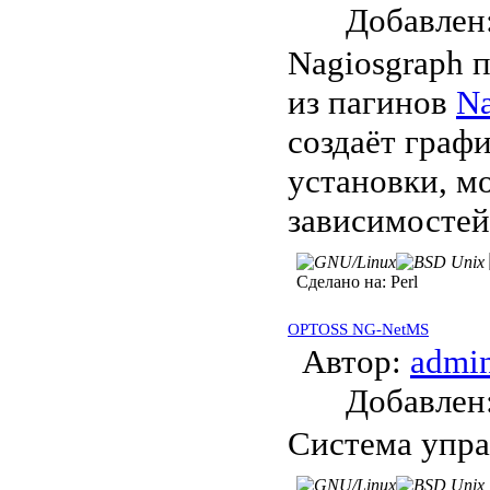
Добавле
Nagiosgraph 
из пагинов
Na
создаёт граф
установки, м
зависимостей
Сделано на:
Perl
OPTOSS NG-NetMS
Автор:
admi
Добавле
Система упра