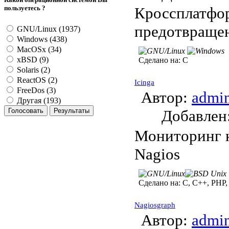
пользуетесь ?
Кроссплатфо
предотвраще
GNU/Linux (1937)
Windows (438)
MacOSx (34)
xBSD (9)
Сделано на:
C
Solaris (2)
ReactOS (2)
Icinga
FreeDos (3)
Автор:
admi
Другая (193)
Добавле
Мониторинг к
Nagios
Сделано на:
C, C++, PHP, 
Nagiosgraph
Автор:
admi