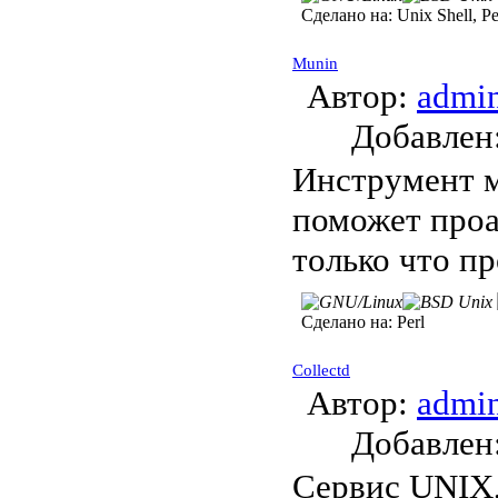
Сделано на:
Unix Shell, P
Munin
Автор:
admi
Добавле
Инструмент м
поможет проа
только что п
Сделано на:
Perl
Collectd
Автор:
admi
Добавле
Сервис UNIX,