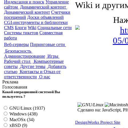
Индексация и поиск
Управление
Wiki и други
сайтом
Динамический контент
Динамический контент
Счетчики
посещений
Доски объявлений
Наж
CGI-инструменты и библиотеки
CMS
Блоги
Wiki
Социальные сети
Системы тикетов
Совместная
работа
Веб-серверы
Пиринговые сети
Безопасность
Администрирование
Игры
Рабочий стол
Компьютерные
советы
Другие темы
Добавить
статью
Контакты и Отказ от
ответственности
О нас
Реклама
Голосования
Какой операционной системой Вы
пользуетесь ?
GNU/Linux (1937)
Сделано на:
JavaScript, P
Windows (438)
MacOSx (34)
DesignWorks Project Site
xBSD (9)