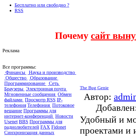
Бесплатно или свободно ?
RSS
Почему
сайт выну
Реклама
Доски объявлен
Все программы:
Финансы
Наука и производство
Общество
Образование
Программирование
Сеть
The Bug Genie
Браузеры
Электронная почта
Автор:
admi
Мгновенные сообщения
Обмен
файлами
Просмотр RSS
IP-
Добавле
телефония
Телефония
Потоковое
вещание
Программы для
интернет-конференций
Новости
Удобный и мо
Usenet
BBS
Программы для
радиолюбителей
FAX
Fidonet
проектами и и
Синхронизация данных