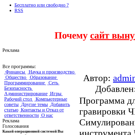
Бесплатно или свободно ?
RSS
Почему
сайт выну
Реклама
OpenSCAM
Все программы:
Финансы
Наука и производство
Автор:
admi
Общество
Образование
Программирование
Сеть
Добавле
Безопасность
Администрирование
Игры
Программа дл
Рабочий стол
Компьютерные
советы
Другие темы
Добавить
гравировки Ч
статью
Контакты и Отказ от
ответственности
О нас
Симулировани
Реклама
Голосования
инструмента 
Какой операционной системой Вы