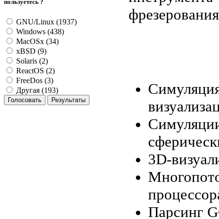
пользуетесь ?
фрезерования
GNU/Linux (1937)
Windows (438)
MacOSx (34)
xBSD (9)
Solaris (2)
ReactOS (2)
FreeDos (3)
Симуляция
Другая (193)
визуализа
Симуляции
сферическ
3D-визуал
Многопото
процессор
Парсинг G