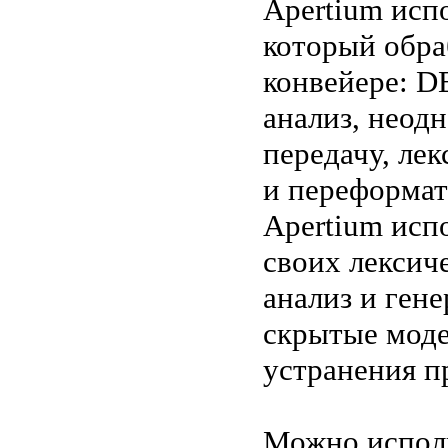
Apertium исп
который обра
конвейере: D
анализ, неод
передачу, ле
и переформат
Apertium исп
своих лексич
анализ и гене
скрытые моде
устранения п
Можно исполь