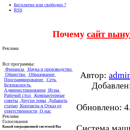
Бесплатно или свободно ?
RSS
Почему
сайт выну
Реклама
Apertium
Все программы:
Финансы
Наука и производство
Автор:
admi
Общество
Образование
Программирование
Сеть
Добавле
Безопасность
Администрирование
Игры
Рабочий стол
Компьютерные
советы
Другие темы
Добавить
Обновлено: 4.
статью
Контакты и Отказ от
ответственности
О нас
Реклама
Голосования
Система маши
Какой операционной системой Вы