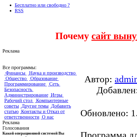
Бесплатно или свободно ?
RSS
Почему
сайт выну
Реклама
Xowa
Все программы:
Финансы
Наука и производство
Автор:
admi
Общество
Образование
Программирование
Сеть
Добавле
Безопасность
Администрирование
Игры
Рабочий стол
Компьютерные
советы
Другие темы
Добавить
Обновлено: 1.
статью
Контакты и Отказ от
ответственности
О нас
Реклама
Голосования
Программа дл
Какой операционной системой Вы