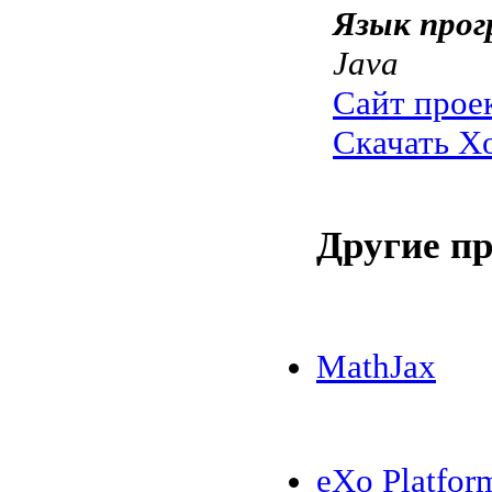
Язык прог
Java
Сайт прое
Скачать X
Другие п
MathJax
eXo Platfor