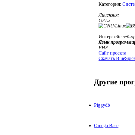
Категория:
Систе
Лицензия:
GPL2
Интерфейс
веб-о
Язык программи
PHP
Сайт проекта
Скачать BlueSpic
Другие про
Piggydb
Omega Base