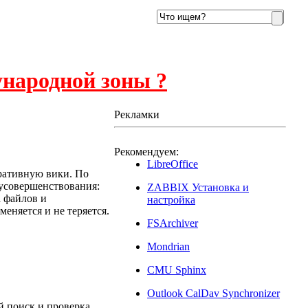
ународной зоны ?
Рекламки
Рекомендуем:
4
LibreOffice
ративную вики. По
 усовершенствования:
ZABBIX Установка и
 файлов и
настройка
еняется и не теряется.
FSArchiver
Mondrian
CMU Sphinx
Outlook CalDav Synchronizer
й поиск и проверка