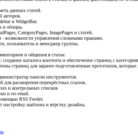
ета данных статей.
й авторов.
debar и WidgetBar.
 и обзоры.
ialPages, CategoryPages, ImagePages и статей.
er - возможности управления сложными правами.
н, пользователь и менеджер группы.
.
ментариев и общения в статье.
: создание каталога контента и обеспечение страниц с категория
лоны страниц для заранее подготовленные прототипов, которые 
администратор панели инструментов.
ей для расширения перекрёстных ссылок.
xes и контрольных списков
ки и по email.
 помощью RSS Feeder.
ет настройку шаблона и вёрстку дизайна.
ты