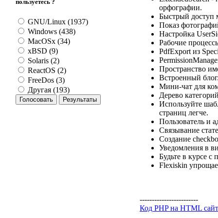
пользуетесь ?
орфографии.
Быстрый доступ м
GNU/Linux (1937)
Показ фотографи
Windows (438)
Настройка UserSi
MacOSx (34)
Рабочие процессы
xBSD (9)
PdfExport из Spec
PermissionManag
Solaris (2)
Пространство име
ReactOS (2)
Встроенный блог
FreeDos (3)
Мини-чат для ком
Другая (193)
Дерево категорий
Используйте шаб
страниц легче.
Пользователь и 
Связывание стат
Создание checkbo
Уведомления в ви
Будьте в курсе с
Flexiskin упроща
------------------------
Код PHP на HTML сай