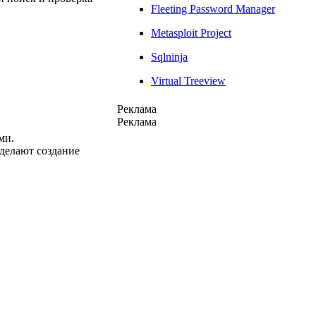
Fleeting Password Manager
Metasploit Project
Sqlninja
Virtual Treeview
Реклама
Реклама
ми.
делают создание