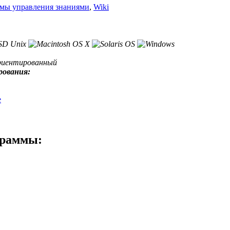
мы управления знаниями
,
Wiki
риентированный
рования:
e
граммы: