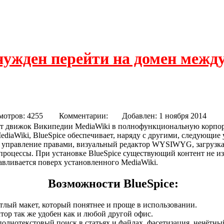
нужден перейти на домен межд
мотров: 4255
Комментарии:
Добавлен: 1 ноября 201
ет движок Википедии MediaWiki в полнофункциональную корпо
ediaWiki, BlueSpice обеспечивает, наряду с другими, следующие
е управление правами, визуальный редактор WYSIWYG, загрузка
процессы. При установке BlueSpice существующий контент не изм
навливается поверх установленного MediaWiki.
Возможности BlueSpice:
тлый макет, который понятнее и проще в использовании.
р так же удобен как и любой другой офис.
 полнотекстовый поиск в статьях и файлах, фасетизация, нечётны