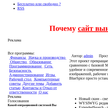
Бесплатно или свободно ?
RSS
Почему
сайт вы
Реклама
BlueSpice
Все программы:
Автор:
admin
Прос
Финансы
Наука и производство
Этот проект превраща
Общество
Образование
сравнению с базовой M
Программирование
Сеть
удобное и современно
Безопасность
изображений, рабочие 
Администрирование
Игры
BlueSpice просто уста
Рабочий стол
Компьютерные
советы
Другие темы
Добавить
статью
Контакты и Отказ от
ответственности
О нас
Реклама
Новый скин - све
Голосования
WYSIWYG редакто
Какой операционной системой Вы
ExtendedSearch -