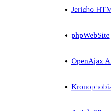
Jericho HTM
phpWebSite
OpenAjax Al
Kronophobi