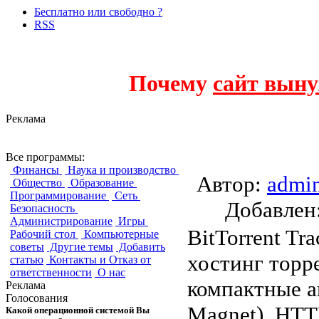
Бесплатно или свободно ?
RSS
Почему
сайт выну
Реклама
phpMyBitTorrent
Все программы:
Финансы
Наука и производство
Автор:
admi
Общество
Образование
Программирование
Сеть
Добавле
Безопасность
Администрирование
Игры
BitTorrent T
Рабочий стол
Компьютерные
советы
Другие темы
Добавить
хостинг торр
статью
Контакты и Отказ от
ответственности
О нас
компактные а
Реклама
Голосования
Magnet), HTTP
Какой операционной системой Вы